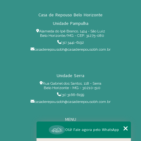
Casa de Repouso Belo Horizonte
Unidade Pampulha
Alameda do Ipê Branco, 1414 - São Luiz
Belo Horizonte/MG - CEP: 31275-080
(31) 3441-6192
casaderepousobh@casaderepousobh.com.br
Unidade Serra
Rua Gabriel dos Santos, 118 - Serra
Belo Horizonte - MG - 30210-510
(31) 3166-6199
casaderepousobh@casaderepousobh.com.br
MENU
Home
Olá! Fale agora pelo WhatsApp
Institucional