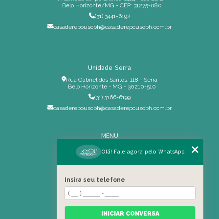
Belo Horizonte/MG - CEP: 31275-080
(31) 3441-6192
casaderepousobh@casaderepousobh.com.br
Unidade Serra
Rua Gabriel dos Santos, 118 - Serra
Belo Horizonte - MG - 30210-510
(31) 3166-6199
casaderepousobh@casaderepousobh.com.br
MENU
Home
Olá! Fale agora pelo WhatsApp
Institucional
Estrutura
Insira seu telefone
Serviços Especiais
Blog
Residência
INICIAR CONVERSA