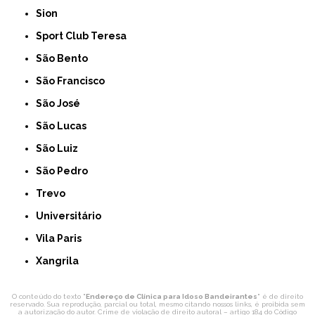
Sion
Sport Club Teresa
São Bento
São Francisco
São José
São Lucas
São Luiz
São Pedro
Trevo
Universitário
Vila Paris
Xangrila
O conteúdo do texto "
Endereço de Clínica para Idoso Bandeirantes
" é de direito
reservado. Sua reprodução, parcial ou total, mesmo citando nossos links, é proibida sem
a autorização do autor. Crime de violação de direito autoral – artigo 184 do Código