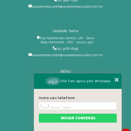
casaderepousobh@casaderepousobh.com.br
Unidade Serra
Rua Gabriel dos Santos, 118 - Serra
Belo Horizonte - MG - 30210-510
(31) 3166-6199
casaderepousobh@casaderepousobh.com.br
MENU
Home
Olá! Fale agora pelo WhatsApp
Institucional
Estrutura
Insira seu telefone
Serviços Especiais
Blog
Residência
INICIAR CONVERSA
Contato