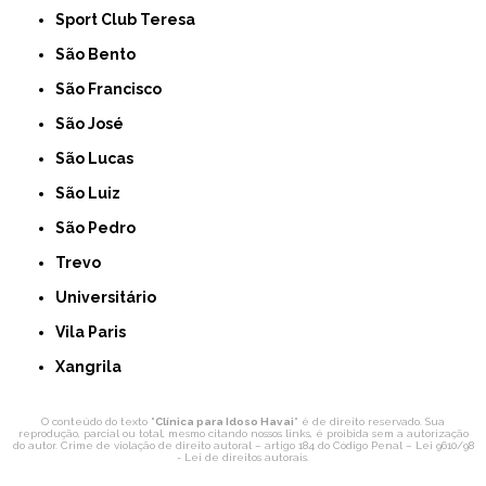
Sport Club Teresa
São Bento
São Francisco
São José
São Lucas
São Luiz
São Pedro
Trevo
Universitário
Vila Paris
Xangrila
O conteúdo do texto "
Clínica para Idoso Havai
" é de direito reservado. Sua
reprodução, parcial ou total, mesmo citando nossos links, é proibida sem a autorização
do autor. Crime de violação de direito autoral – artigo 184 do Código Penal –
Lei 9610/98
- Lei de direitos autorais
.