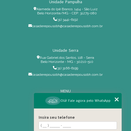
Unidade Pampulha
Alameda do Ipê Branco, 1414 - São Luiz
Belo Horizonte/MG - CEP: 31275-080
(31) 3441-6192
casaderepousobh@casaderepousobh.com.br
Unidade Serra
Rua Gabriel dos Santos, 118 - Serra
Belo Horizonte - MG - 30210-510
(31) 3166-6199
casaderepousobh@casaderepousobh.com.br
MENU
Home
Olá! Fale agora pelo WhatsApp
Institucional
Estrutura
Insira seu telefone
Serviços Especiais
Blog