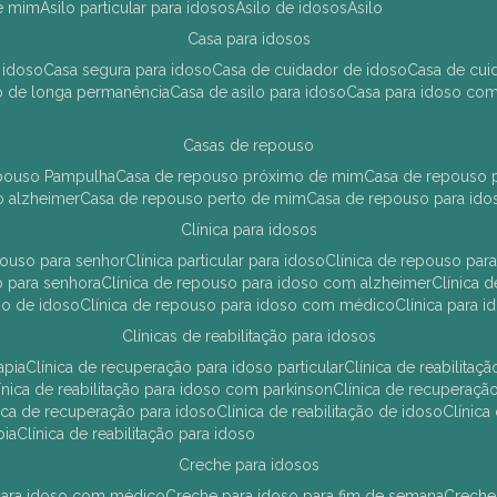
de mim
asilo particular para idosos
asilo de idosos
asilo
casa para idosos
 idoso
casa segura para idoso
casa de cuidador de idoso
casa de cu
so de longa permanência
casa de asilo para idoso
casa para idoso co
casas de repouso
epouso Pampulha
casa de repouso próximo de mim
casa de repouso p
o alzheimer
casa de repouso perto de mim
casa de repouso para ido
clínica para idosos
epouso para senhor
clínica particular para idoso
clínica de repouso p
so para senhora
clínica de repouso para idoso com alzheimer
clínica
uso de idoso
clínica de repouso para idoso com médico
clínica para 
clínicas de reabilitação para idosos
apia
clínica de recuperação para idoso particular
clínica de reabilita
clínica de reabilitação para idoso com parkinson
clínica de recuperaç
ínica de recuperação para idoso
clínica de reabilitação de idoso
clínic
pia
clínica de reabilitação para idoso
creche para idosos
r para idoso com médico
creche para idoso para fim de semana
creche