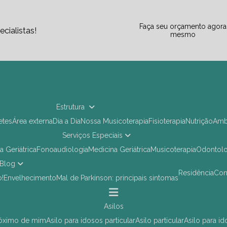
Faça seu orçamento agora
cialistas!
mesmo
Estrutura
letes
Área externa
Dia a Dia
Nossa Musicoterapia
Fisioterapia
Nutrição
Am
Serviços Especiais
ia Geriátrica
Fonoaudiologia
Medicina Geriátrica
Musicoterapia
Odontol
Blog
Residência
Co
o!
Envelhecimento
Mal de Parkinson: principais sintomas
asilos
próximo de mim
asilo para idosos particular
asilo particular
asilo para i