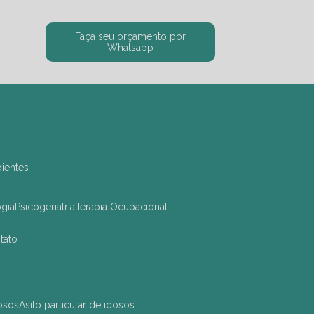
Faça seu orçamento por
Whatsapp
bientes
ogia
Psicogeriatria
Terapia Ocupacional
ntato
dosos
asilo particular de idosos