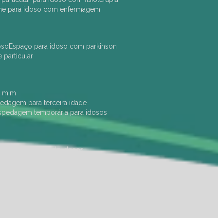
che para idoso com enfermagem
oso
espaço para idoso com parkinson
e particular
e mim
pedagem para terceira idade
ospedagem temporária para idosos
dade física
hotel de idosos
ulha
ilpi para idosos
instituição de idosos
 permanência de idosos