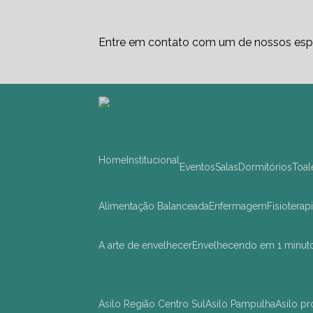
Entre em contato com um de nossos espe
Home
Institucional
Eventos
Salas
Dormitórios
Toa
Alimentação Balanceada
Enfermagem
Fisioterap
A arte de envelhecer
Envelhecendo em 1 minut
asilo Região Centro Sul
asilo Pampulha
asilo 