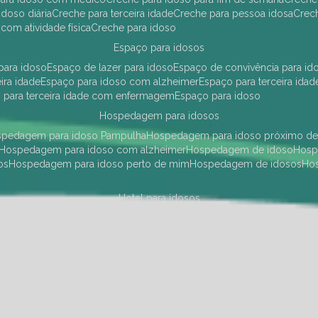
idoso diária
creche para terceira idade
creche para pessoa idosa
cre
 com atividade física
creche para idoso
espaço para idosos
 para idoso
espaço de lazer para idoso
espaço de convivência para id
eira idade
espaço para idoso com alzheimer
espaço para terceira idad
o para terceira idade com enfermagem
espaço para idoso
hospedagem para idosos
ospedagem para idoso Pampulha
hospedagem para idoso próximo d
hospedagem para idoso com alzheimer
hospedagem de idoso
hos
os
hospedagem para idoso perto de mim
hospedagem de idosos
h
hotel para idosos
 idoso Pampulha
hotel para idoso próximo
hotel para idoso com debili
a para terceira idade
hotel para terceira idade
hotel para idoso
instituições de longa permanência para idosos
Região Centro Sul
instituição de longa permanência para idosos Pamp
i asilo
instituição longa permanência para idosos
instituições de longa