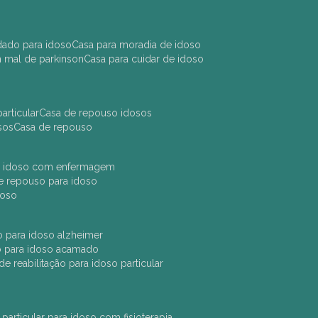
idado para idoso
casa para moradia de idoso
m mal de parkinson
casa para cuidar de idoso
articular
casa de repouso idosos
sos
casa de repouso
ara idoso com enfermagem
 de repouso para idoso
idoso
ção para idoso alzheimer
ão para idoso acamado
a de reabilitação para idoso particular
 particular para idoso com fisioterapia