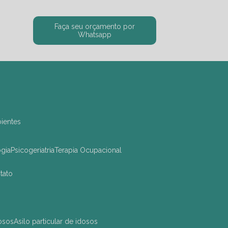
Faça seu orçamento por
Whatsapp
bientes
ogia
Psicogeriatria
Terapia Ocupacional
ntato
dosos
asilo particular de idosos