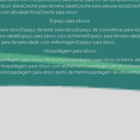
idoso diária
creche para terceira idade
creche para pessoa idosa
cre
 com atividade física
creche para idoso
espaço para idosos
 para idoso
espaço de lazer para idoso
espaço de convivência para id
eira idade
espaço para idoso com alzheimer
espaço para terceira idad
o para terceira idade com enfermagem
espaço para idoso
hospedagem para idosos
ospedagem para idoso Pampulha
hospedagem para idoso próximo d
hospedagem para idoso com alzheimer
hospedagem de idoso
hos
os
hospedagem para idoso perto de mim
hospedagem de idosos
h
hotel para idosos
 idoso Pampulha
hotel para idoso próximo
hotel para idoso com debili
a para terceira idade
hotel para terceira idade
hotel para idoso
instituições de longa permanência para idosos
Região Centro Sul
instituição de longa permanência para idosos Pamp
i asilo
instituição longa permanência para idosos
instituições de longa