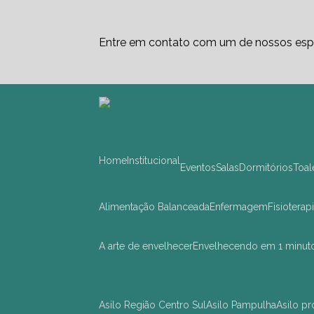
Entre em contato com um de nossos espe
Home
Institucional
Eventos
Salas
Dormitórios
Toa
Alimentação Balanceada
Enfermagem
Fisioterap
A arte de envelhecer
Envelhecendo em 1 minut
asilo Região Centro Sul
asilo Pampulha
asilo 