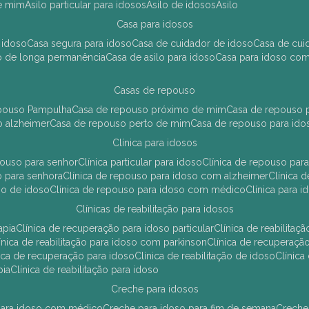
de mim
asilo particular para idosos
asilo de idosos
asilo
casa para idosos
 idoso
casa segura para idoso
casa de cuidador de idoso
casa de cu
so de longa permanência
casa de asilo para idoso
casa para idoso co
casas de repouso
epouso Pampulha
casa de repouso próximo de mim
casa de repouso p
o alzheimer
casa de repouso perto de mim
casa de repouso para ido
clínica para idosos
epouso para senhor
clínica particular para idoso
clínica de repouso p
so para senhora
clínica de repouso para idoso com alzheimer
clínica
uso de idoso
clínica de repouso para idoso com médico
clínica para 
clínicas de reabilitação para idosos
apia
clínica de recuperação para idoso particular
clínica de reabilita
clínica de reabilitação para idoso com parkinson
clínica de recuperaç
ínica de recuperação para idoso
clínica de reabilitação de idoso
clínic
pia
clínica de reabilitação para idoso
creche para idosos
r para idoso com médico
creche para idoso para fim de semana
creche