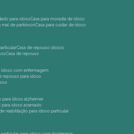
idado para idoso
casa para moradia de idoso
m mal de parkinson
casa para cuidar de idoso
articular
casa de repouso idosos
sos
casa de repouso
ara idoso com enfermagem
 de repouso para idoso
idoso
ção para idoso alzheimer
ão para idoso acamado
a de reabilitação para idoso particular
 particular para idoso com fisioterapia