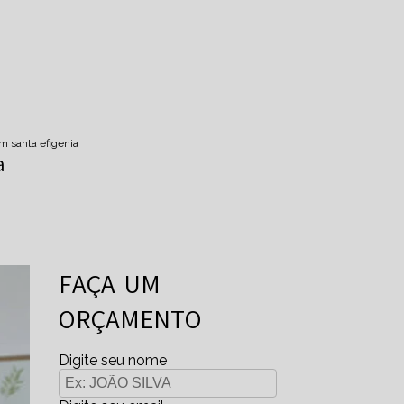
m santa efigenia
a
FAÇA UM
ORÇAMENTO
Digite seu nome