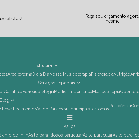
Faça seu orçamento agora
cialistas!
mesmo
Estrutura
letes
Área externa
Dia a Dia
Nossa Musicoterapia
Fisioterapia
Nutrição
Am
Serviços Especiais
ia Geriátrica
Fonoaudiologia
Medicina Geriátrica
Musicoterapia
Odontol
Blog
Residência
Co
o!
Envelhecimento
Mal de Parkinson: principais sintomas
asilos
próximo de mim
asilo para idosos particular
asilo particular
asilo para i