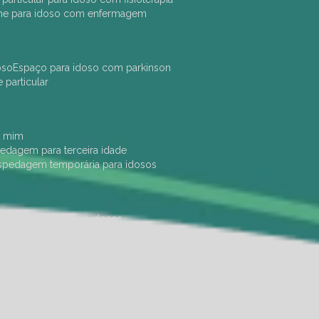
che para idoso com enfermagem
oso
espaço para idoso com parkinson
e particular
e mim
pedagem para terceira idade
ospedagem temporária para idosos
dade física
hotel de idosos
ulha
ilpi para idosos
instituição de idosos
 permanência de idosos