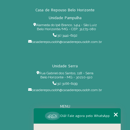
Casa de Repouso Belo Horizonte
Unidade Pampulha
Alameda do Ipê Branco, 1414 - São Luiz
Belo Horizonte/MG - CEP: 31275-080
(31) 3441-6192
casaderepousobh@casaderepousobh.com.br
Unidade Serra
Rua Gabriel dos Santos, 118 - Serra
Belo Horizonte - MG - 30210-510
(31) 3166-6199
casaderepousobh@casaderepousobh.com.br
MENU
Home
Olá! Fale agora pelo WhatsApp
Institucional
Estrutura