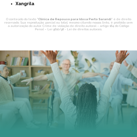
Xangrila
O conteúdo do texto "
Clínica de Repouso para Idosa Perto Sarandi
" é de direito
reservado. Sua reprodução, parcial ou total, mesmo citando nossos links, é proibida sem
a autorização do autor. Crime de violação de direito autoral – artigo 184 do Código
Penal –
Lei 9610/98 - Lei de direitos autorais
.