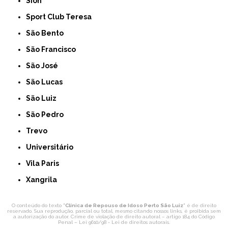
Sion
Sport Club Teresa
São Bento
São Francisco
São José
São Lucas
São Luiz
São Pedro
Trevo
Universitário
Vila Paris
Xangrila
O conteúdo do texto "
Clínica de Repouso de Idoso Perto São Luiz
" é de direito
reservado. Sua reprodução, parcial ou total, mesmo citando nossos links, é proibida sem
a autorização do autor. Crime de violação de direito autoral – artigo 184 do Código
Penal –
Lei 9610/98 - Lei de direitos autorais
.