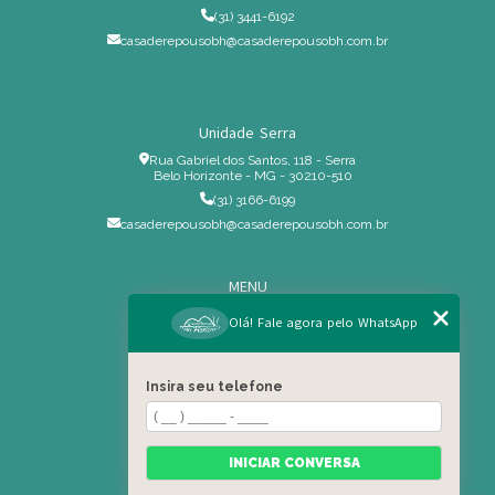
(31) 3441-6192
casaderepousobh@casaderepousobh.com.br
Unidade Serra
Rua Gabriel dos Santos, 118 - Serra
Belo Horizonte - MG - 30210-510
(31) 3166-6199
casaderepousobh@casaderepousobh.com.br
MENU
Home
Olá! Fale agora pelo WhatsApp
Institucional
Estrutura
Insira seu telefone
Serviços Especiais
Blog
Residência
INICIAR CONVERSA
Contato