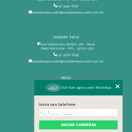
(31) 3441-6192
casaderepousobh@casaderepousobh.com.br
Unidade Serra
Rua Gabriel dos Santos, 118 - Serra
Belo Horizonte - MG - 30210-510
(31) 3166-6199
casaderepousobh@casaderepousobh.com.br
MENU
Home
Olá! Fale agora pelo WhatsApp
Institucional
Estrutura
Insira seu telefone
Serviços Especiais
Blog
Residência
INICIAR CONVERSA
Contato