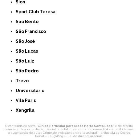
Sion
Sport Club Teresa
São Bento
São Francisco
São José
São Lucas
São Luiz
São Pedro
Trevo
Universitário
Vila Paris
Xangrila
O conteúdo do texto "
Clínica Particular para Idoso Perto Santa Rosa
" é de direito
reservado. Sua reprodução, parcial ou total, mesmo citando nossos links, é proibida sem
a autorização do autor. Crime de violação de direito autoral – artigo 184 do Código
Penal –
Lei 9610/98 - Lei de direitos autorais
.