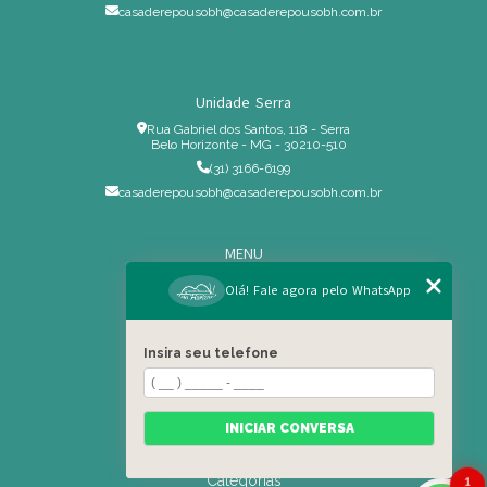
casaderepousobh@casaderepousobh.com.br
Unidade Serra
Rua Gabriel dos Santos, 118 - Serra
Belo Horizonte - MG - 30210-510
(31) 3166-6199
casaderepousobh@casaderepousobh.com.br
MENU
Home
Olá! Fale agora pelo WhatsApp
Institucional
Estrutura
Insira seu telefone
Serviços Especiais
Blog
Residência
INICIAR CONVERSA
Contato
Categorias
1