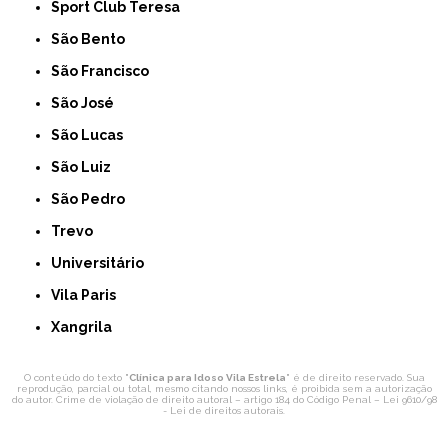
Sport Club Teresa
São Bento
São Francisco
São José
São Lucas
São Luiz
São Pedro
Trevo
Universitário
Vila Paris
Xangrila
O conteúdo do texto "
Clínica para Idoso Vila Estrela
" é de direito reservado. Sua
reprodução, parcial ou total, mesmo citando nossos links, é proibida sem a autorização
do autor. Crime de violação de direito autoral – artigo 184 do Código Penal –
Lei 9610/98
- Lei de direitos autorais
.