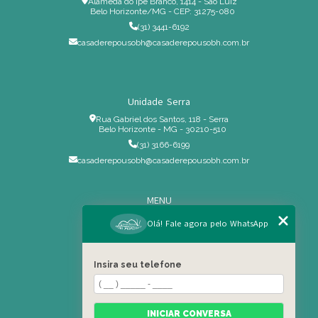
Alameda do Ipê Branco, 1414 - São Luiz
Belo Horizonte/MG - CEP: 31275-080
(31) 3441-6192
casaderepousobh@casaderepousobh.com.br
Unidade Serra
Rua Gabriel dos Santos, 118 - Serra
Belo Horizonte - MG - 30210-510
(31) 3166-6199
casaderepousobh@casaderepousobh.com.br
MENU
Home
Olá! Fale agora pelo WhatsApp
Institucional
Estrutura
Insira seu telefone
Serviços Especiais
Blog
Residência
INICIAR CONVERSA