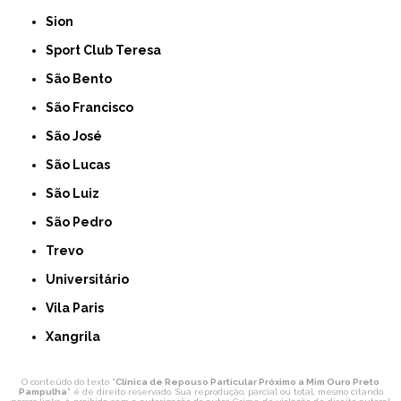
Sion
Sport Club Teresa
São Bento
São Francisco
São José
São Lucas
São Luiz
São Pedro
Trevo
Universitário
Vila Paris
Xangrila
O conteúdo do texto "
Clínica de Repouso Particular Próximo a Mim Ouro Preto
Pampulha
" é de direito reservado. Sua reprodução, parcial ou total, mesmo citando