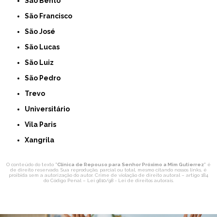
São Bento
São Francisco
São José
São Lucas
São Luiz
São Pedro
Trevo
Universitário
Vila Paris
Xangrila
O conteúdo do texto "
Clínica de Repouso para Senhor Próximo a Mim Gutierrez
" é
de direito reservado. Sua reprodução, parcial ou total, mesmo citando nossos links, é
proibida sem a autorização do autor. Crime de violação de direito autoral – artigo 184
do Código Penal –
Lei 9610/98 - Lei de direitos autorais
.