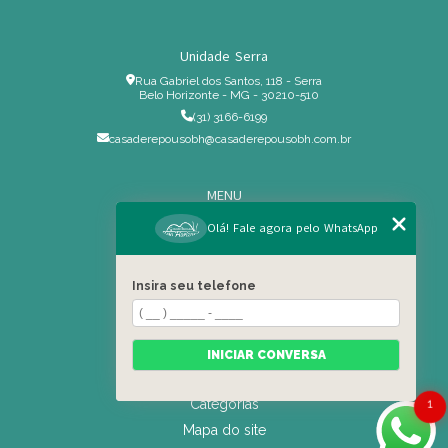
Unidade Serra
Rua Gabriel dos Santos, 118 - Serra
Belo Horizonte - MG - 30210-510
(31) 3166-6199
casaderepousobh@casaderepousobh.com.br
MENU
Home
Olá! Fale agora pelo WhatsApp
Institucional
Estrutura
Insira seu telefone
Serviços Especiais
Blog
Residência
INICIAR CONVERSA
Contato
Categorias
1
Mapa do site