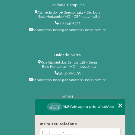
Unidade Pampulha
Alameda do Ipê Branco, 1414 - São Luiz
Belo Horizonte/MG - CEP: 31275-080
(31) 3441-6192
casaderepousobh@casaderepousobh.com.br
Unidade Serra
Rua Gabriel dos Santos, 118 - Serra
Belo Horizonte - MG - 30210-510
(31) 3166-6199
casaderepousobh@casaderepousobh.com.br
MENU
Home
Olá! Fale agora pelo WhatsApp
Institucional
Estrutura
Insira seu telefone
Serviços Especiais