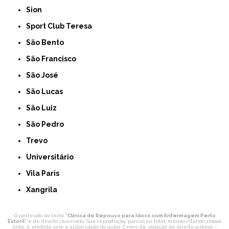
Sion
Sport Club Teresa
São Bento
São Francisco
São José
São Lucas
São Luiz
São Pedro
Trevo
Universitário
Vila Paris
Xangrila
O conteúdo do texto "
Clínica de Repouso para Idoso com Enfermagem Perto
Estoril
" é de direito reservado. Sua reprodução, parcial ou total, mesmo citando nossos
links, é proibida sem a autorização do autor. Crime de violação de direito autoral –