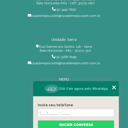
Belo Horizonte/MG - CEP: 31275-080
(31) 3441-6192
casaderepousobh@casaderepousobh.com.br
Unidade Serra
Rua Gabriel dos Santos, 118 - Serra
Belo Horizonte - MG - 30210-510
(31) 3166-6199
casaderepousobh@casaderepousobh.com.br
MENU
Home
Olá! Fale agora pelo WhatsApp
Institucional
Estrutura
Insira seu telefone
Serviços Especiais
Blog
Residência
INICIAR CONVERSA