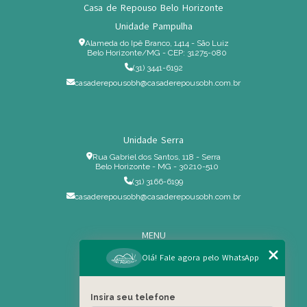
Casa de Repouso Belo Horizonte
Unidade Pampulha
Alameda do Ipê Branco, 1414 - São Luiz
Belo Horizonte/MG - CEP: 31275-080
(31) 3441-6192
casaderepousobh@casaderepousobh.com.br
Unidade Serra
Rua Gabriel dos Santos, 118 - Serra
Belo Horizonte - MG - 30210-510
(31) 3166-6199
casaderepousobh@casaderepousobh.com.br
MENU
Home
Olá! Fale agora pelo WhatsApp
Institucional
Estrutura
Insira seu telefone
Serviços Especiais