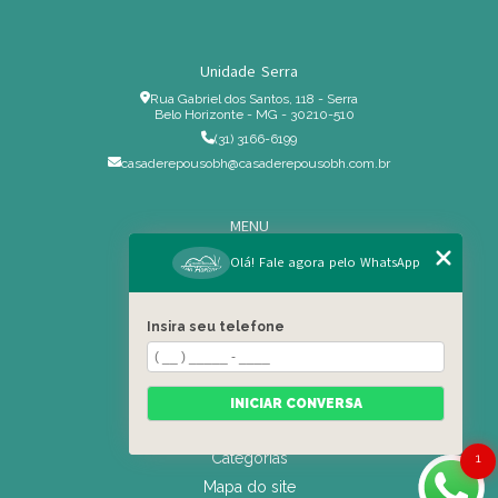
Unidade Serra
Rua Gabriel dos Santos, 118 - Serra
Belo Horizonte - MG - 30210-510
(31) 3166-6199
casaderepousobh@casaderepousobh.com.br
MENU
Home
Olá! Fale agora pelo WhatsApp
Institucional
Estrutura
Insira seu telefone
Serviços Especiais
Blog
Residência
INICIAR CONVERSA
Contato
Categorias
1
Mapa do site