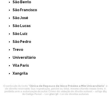
São Bento
São Francisco
São José
São Lucas
São Luiz
São Pedro
Trevo
Universitário
Vila Paris
Xangrila
O conteúdo do texto "
Clínica de Repouso de Idoso Próximo a Mim Universitário
" é
de direito reservado. Sua reprodução, parcial ou total, mesmo citando nossos links, é
proibida sem a autorização do autor. Crime de violação de direito autoral – artigo 184
do Código Penal –
Lei 9610/98 - Lei de direitos autorais
.