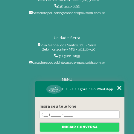
(31) 3441-6192
casaderepousobh@casaderepousobh.com.br
Unidade Serra
Rua Gabriel dos Santos, 118 - Serra
Belo Horizonte - MG - 30210-510
(31) 3166-6199
casaderepousobh@casaderepousobh.com.br
MENU
Home
Olá! Fale agora pelo WhatsApp
Institucional
Estrutura
Insira seu telefone
Serviços Especiais
Blog
Residência
INICIAR CONVERSA
Contato