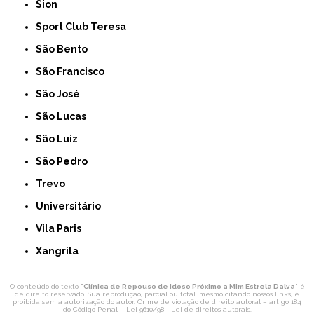
Sion
Sport Club Teresa
São Bento
São Francisco
São José
São Lucas
São Luiz
São Pedro
Trevo
Universitário
Vila Paris
Xangrila
O conteúdo do texto "
Clínica de Repouso de Idoso Próximo a Mim Estrela Dalva
" é
de direito reservado. Sua reprodução, parcial ou total, mesmo citando nossos links, é
proibida sem a autorização do autor. Crime de violação de direito autoral – artigo 184
do Código Penal –
Lei 9610/98 - Lei de direitos autorais
.