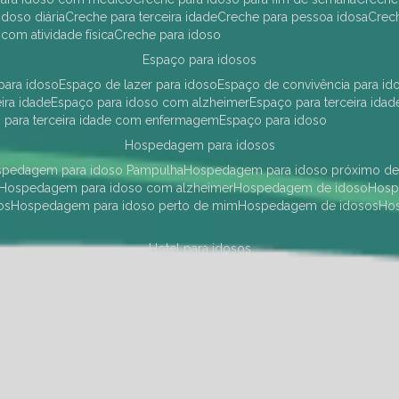
idoso diária
creche para terceira idade
creche para pessoa idosa
cre
 com atividade física
creche para idoso
espaço para idosos
 para idoso
espaço de lazer para idoso
espaço de convivência para id
eira idade
espaço para idoso com alzheimer
espaço para terceira idad
o para terceira idade com enfermagem
espaço para idoso
hospedagem para idosos
ospedagem para idoso Pampulha
hospedagem para idoso próximo d
hospedagem para idoso com alzheimer
hospedagem de idoso
hos
os
hospedagem para idoso perto de mim
hospedagem de idosos
h
hotel para idosos
 idoso Pampulha
hotel para idoso próximo
hotel para idoso com debili
a para terceira idade
hotel para terceira idade
hotel para idoso
instituições de longa permanência para idosos
Região Centro Sul
instituição de longa permanência para idosos Pamp
i asilo
instituição longa permanência para idosos
instituições de longa