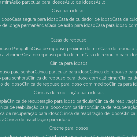
de mim
asilo particular para idosos
asilo de idosos
asilo
casa para idosos
 idoso
casa segura para idoso
casa de cuidador de idoso
casa de cu
so de longa permanência
casa de asilo para idoso
casa para idoso co
casas de repouso
epouso Pampulha
casa de repouso próximo de mim
casa de repouso p
o alzheimer
casa de repouso perto de mim
casa de repouso para ido
clínica para idosos
epouso para senhor
clínica particular para idoso
clínica de repouso p
so para senhora
clínica de repouso para idoso com alzheimer
clínica
uso de idoso
clínica de repouso para idoso com médico
clínica para 
clínicas de reabilitação para idosos
apia
clínica de recuperação para idoso particular
clínica de reabilita
clínica de reabilitação para idoso com parkinson
clínica de recuperaç
ínica de recuperação para idoso
clínica de reabilitação de idoso
clínic
pia
clínica de reabilitação para idoso
creche para idosos
r para idoso com médico
creche para idoso para fim de semana
creche