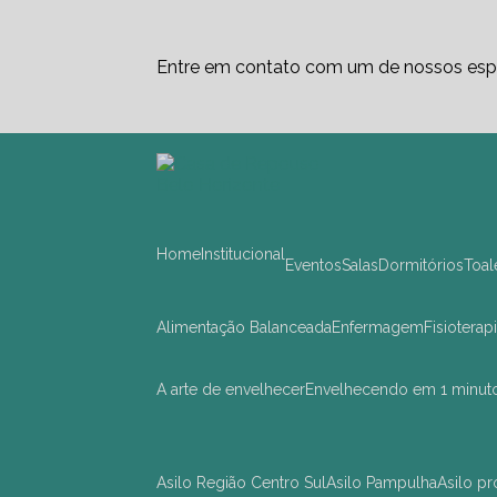
Entre em contato com um de nossos espe
Home
Institucional
Eventos
Salas
Dormitórios
Toa
Alimentação Balanceada
Enfermagem
Fisioterap
A arte de envelhecer
Envelhecendo em 1 minut
asilo Região Centro Sul
asilo Pampulha
asilo 