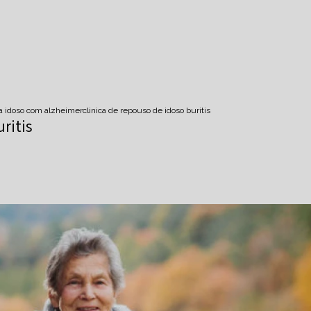
ra idoso com alzheimer
clinica de repouso de idoso buritis
ritis