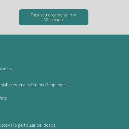
Faça seu orçamento por
Whatsapp
bientes
ogia
Psicogeriatria
Terapia Ocupacional
ntato
dosos
asilo particular de idosos