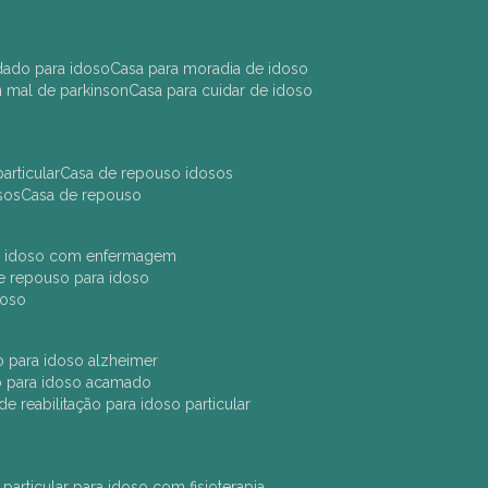
idado para idoso
casa para moradia de idoso
m mal de parkinson
casa para cuidar de idoso
articular
casa de repouso idosos
sos
casa de repouso
ara idoso com enfermagem
 de repouso para idoso
idoso
ção para idoso alzheimer
ão para idoso acamado
a de reabilitação para idoso particular
 particular para idoso com fisioterapia