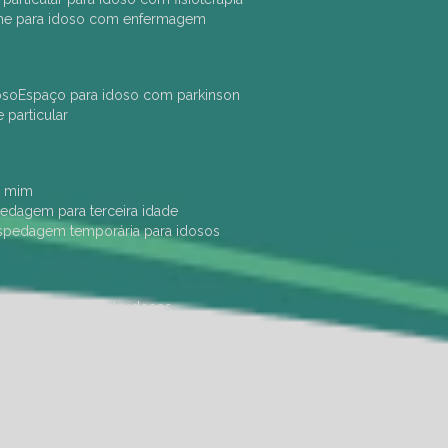
che para idoso com enfermagem
oso
espaço para idoso com parkinson
e particular
e mim
pedagem para terceira idade
ospedagem temporária para idosos
dade física
hotel de idosos
ulha
ilpi para idosos
instituição de idosos
 permanência de idosos