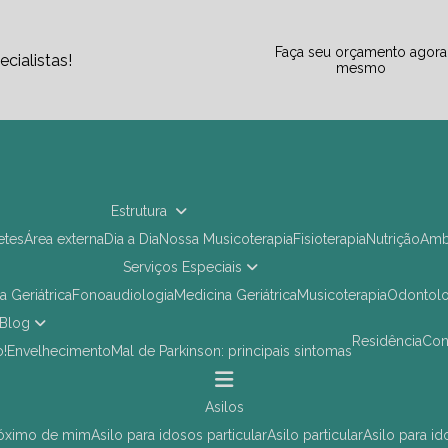
Faça seu orçamento agora
cialistas!
mesmo
Estrutura
letes
Área externa
Dia a Dia
Nossa Musicoterapia
Fisioterapia
Nutrição
Am
Serviços Especiais
ia Geriátrica
Fonoaudiologia
Medicina Geriátrica
Musicoterapia
Odontol
Blog
Residência
Co
o!
Envelhecimento
Mal de Parkinson: principais sintomas
asilos
próximo de mim
asilo para idosos particular
asilo particular
asilo para i