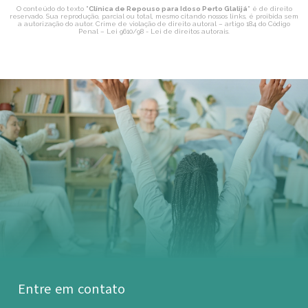
O conteúdo do texto "
Clínica de Repouso para Idoso Perto Glalijá
" é de direito
reservado. Sua reprodução, parcial ou total, mesmo citando nossos links, é proibida sem
a autorização do autor. Crime de violação de direito autoral – artigo 184 do Código
Penal –
Lei 9610/98 - Lei de direitos autorais
.
Entre em contato