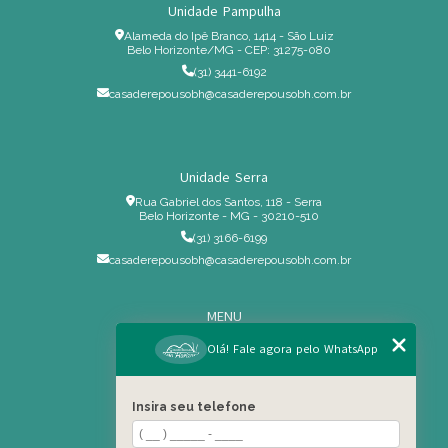
Unidade Pampulha
Alameda do Ipê Branco, 1414 - São Luiz
Belo Horizonte/MG - CEP: 31275-080
(31) 3441-6192
casaderepousobh@casaderepousobh.com.br
Unidade Serra
Rua Gabriel dos Santos, 118 - Serra
Belo Horizonte - MG - 30210-510
(31) 3166-6199
casaderepousobh@casaderepousobh.com.br
MENU
Home
Olá! Fale agora pelo WhatsApp
Institucional
Estrutura
Insira seu telefone
Serviços Especiais
Blog