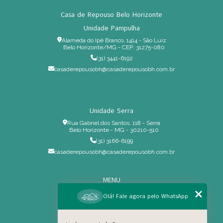
Casa de Repouso Belo Horizonte
Unidade Pampulha
Alameda do Ipê Branco, 1414 - São Luiz
Belo Horizonte/MG - CEP: 31275-080
(31) 3441-6192
casaderepousobh@casaderepousobh.com.br
Unidade Serra
Rua Gabriel dos Santos, 118 - Serra
Belo Horizonte - MG - 30210-510
(31) 3166-6199
casaderepousobh@casaderepousobh.com.br
MENU
Home
Olá! Fale agora pelo WhatsApp
Institucional
Estrutura