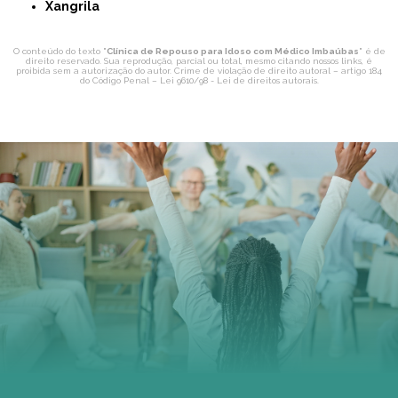
Xangrila
O conteúdo do texto "
Clínica de Repouso para Idoso com Médico Imbaúbas
" é de
direito reservado. Sua reprodução, parcial ou total, mesmo citando nossos links, é
proibida sem a autorização do autor. Crime de violação de direito autoral – artigo 184
do Código Penal –
Lei 9610/98 - Lei de direitos autorais
.