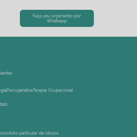
Faça seu orçamento por
Whatsapp
bientes
ogia
Psicogeriatria
Terapia Ocupacional
ntato
dosos
asilo particular de idosos