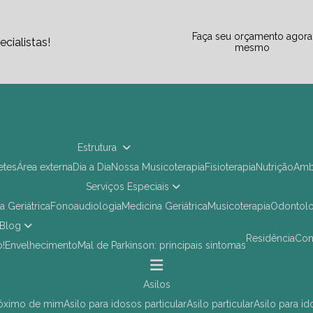
Faça seu orçamento agora
cialistas!
mesmo
Estrutura
letes
Área externa
Dia a Dia
Nossa Musicoterapia
Fisioterapia
Nutrição
Am
Serviços Especiais
ia Geriátrica
Fonoaudiologia
Medicina Geriátrica
Musicoterapia
Odontol
Blog
Residência
Co
o!
Envelhecimento
Mal de Parkinson: principais sintomas
asilos
próximo de mim
asilo para idosos particular
asilo particular
asilo para i