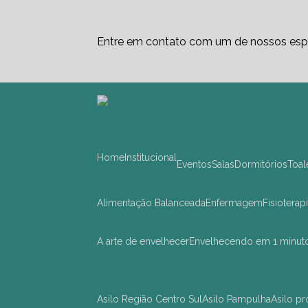
Entre em contato com um de nossos espe
Home
Institucional
Eventos
Salas
Dormitórios
Toa
Alimentação Balanceada
Enfermagem
Fisioterap
A arte de envelhecer
Envelhecendo em 1 minut
asilo Região Centro Sul
asilo Pampulha
asilo 