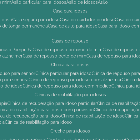
de mim
asilo particular para idosos
asilo de idosos
asilo
casa para idosos
 idoso
casa segura para idoso
casa de cuidador de idoso
casa de cu
so de longa permanência
casa de asilo para idoso
casa para idoso co
casas de repouso
epouso Pampulha
casa de repouso próximo de mim
casa de repouso p
o alzheimer
casa de repouso perto de mim
casa de repouso para ido
clínica para idosos
epouso para senhor
clínica particular para idoso
clínica de repouso p
so para senhora
clínica de repouso para idoso com alzheimer
clínica
uso de idoso
clínica de repouso para idoso com médico
clínica para 
clínicas de reabilitação para idosos
apia
clínica de recuperação para idoso particular
clínica de reabilita
clínica de reabilitação para idoso com parkinson
clínica de recuperaç
ínica de recuperação para idoso
clínica de reabilitação de idoso
clínic
pia
clínica de reabilitação para idoso
creche para idosos
r para idoso com médico
creche para idoso para fim de semana
creche