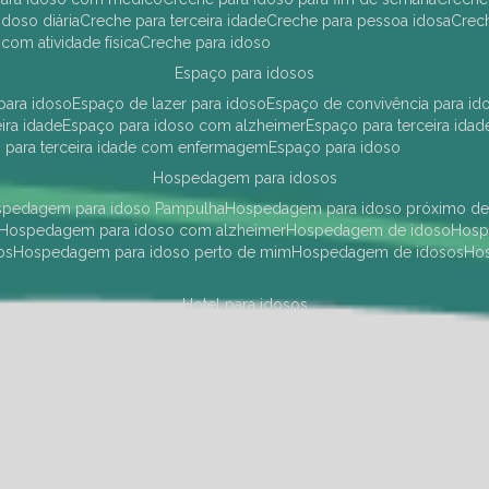
idoso diária
creche para terceira idade
creche para pessoa idosa
cre
 com atividade física
creche para idoso
espaço para idosos
 para idoso
espaço de lazer para idoso
espaço de convivência para id
eira idade
espaço para idoso com alzheimer
espaço para terceira idad
o para terceira idade com enfermagem
espaço para idoso
hospedagem para idosos
ospedagem para idoso Pampulha
hospedagem para idoso próximo d
hospedagem para idoso com alzheimer
hospedagem de idoso
hos
os
hospedagem para idoso perto de mim
hospedagem de idosos
h
hotel para idosos
 idoso Pampulha
hotel para idoso próximo
hotel para idoso com debili
a para terceira idade
hotel para terceira idade
hotel para idoso
instituições de longa permanência para idosos
Região Centro Sul
instituição de longa permanência para idosos Pamp
i asilo
instituição longa permanência para idosos
instituições de longa