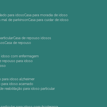
idado para idoso
casa para moradia de idoso
m mal de parkinson
casa para cuidar de idoso
articular
casa de repouso idosos
sos
casa de repouso
ara idoso com enfermagem
 de repouso para idoso
idoso
ção para idoso alzheimer
ão para idoso acamado
a de reabilitação para idoso particular
 particular para idoso com fisioterapia