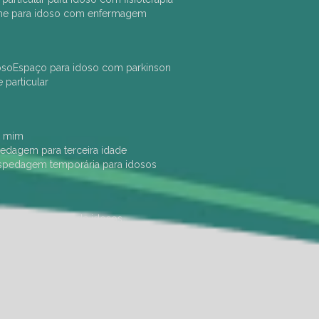
che para idoso com enfermagem
oso
espaço para idoso com parkinson
e particular
e mim
pedagem para terceira idade
ospedagem temporária para idosos
dade física
hotel de idosos
ulha
ilpi para idosos
instituição de idosos
 permanência de idosos