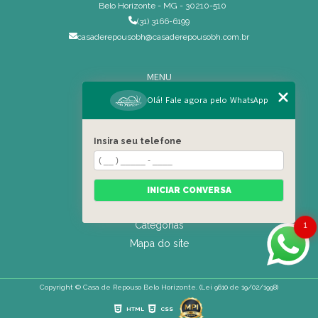
Belo Horizonte - MG - 30210-510
(31) 3166-6199
casaderepousobh@casaderepousobh.com.br
MENU
Home
Olá! Fale agora pelo WhatsApp
Institucional
Estrutura
Insira seu telefone
Serviços Especiais
Blog
Residência
INICIAR CONVERSA
Contato
Categorias
1
Mapa do site
Copyright © Casa de Repouso Belo Horizonte. (Lei 9610 de 19/02/1998)
HTML
CSS