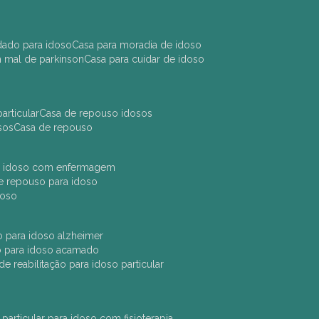
idado para idoso
casa para moradia de idoso
m mal de parkinson
casa para cuidar de idoso
articular
casa de repouso idosos
sos
casa de repouso
ara idoso com enfermagem
 de repouso para idoso
idoso
ção para idoso alzheimer
ão para idoso acamado
a de reabilitação para idoso particular
 particular para idoso com fisioterapia