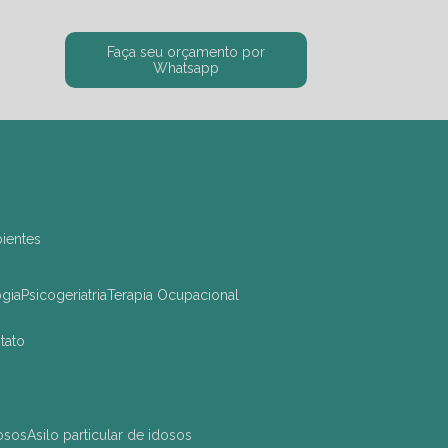
Faça seu orçamento por
Whatsapp
bientes
ogia
Psicogeriatria
Terapia Ocupacional
ntato
dosos
asilo particular de idosos