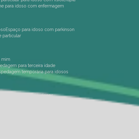
che para idoso com enfermagem
oso
espaço para idoso com parkinson
e particular
e mim
pedagem para terceira idade
ospedagem temporária para idosos
dade física
hotel de idosos
ulha
ilpi para idosos
instituição de idosos
 permanência de idosos