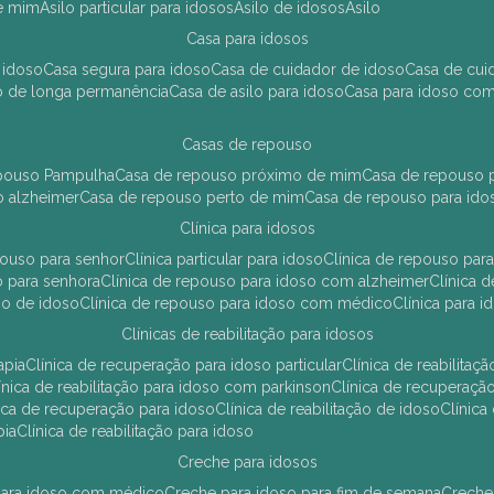
de mim
asilo particular para idosos
asilo de idosos
asilo
casa para idosos
 idoso
casa segura para idoso
casa de cuidador de idoso
casa de cu
so de longa permanência
casa de asilo para idoso
casa para idoso co
casas de repouso
epouso Pampulha
casa de repouso próximo de mim
casa de repouso p
o alzheimer
casa de repouso perto de mim
casa de repouso para ido
clínica para idosos
epouso para senhor
clínica particular para idoso
clínica de repouso p
so para senhora
clínica de repouso para idoso com alzheimer
clínica
uso de idoso
clínica de repouso para idoso com médico
clínica para 
clínicas de reabilitação para idosos
apia
clínica de recuperação para idoso particular
clínica de reabilita
clínica de reabilitação para idoso com parkinson
clínica de recuperaç
ínica de recuperação para idoso
clínica de reabilitação de idoso
clínic
pia
clínica de reabilitação para idoso
creche para idosos
r para idoso com médico
creche para idoso para fim de semana
creche