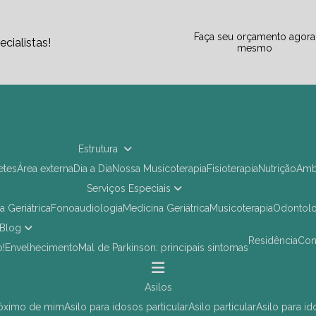
Faça seu orçamento agora
cialistas!
mesmo
Estrutura
letes
Área externa
Dia a Dia
Nossa Musicoterapia
Fisioterapia
Nutrição
Am
Serviços Especiais
ia Geriátrica
Fonoaudiologia
Medicina Geriátrica
Musicoterapia
Odontol
Blog
Residência
Co
o!
Envelhecimento
Mal de Parkinson: principais sintomas
asilos
próximo de mim
asilo para idosos particular
asilo particular
asilo para i