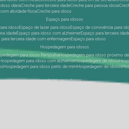
idoso diária
creche para terceira idade
creche para pessoa idosa
cre
 com atividade física
creche para idoso
espaço para idosos
 para idoso
espaço de lazer para idoso
espaço de convivência para id
eira idade
espaço para idoso com alzheimer
espaço para terceira idad
o para terceira idade com enfermagem
espaço para idoso
hospedagem para idosos
ospedagem para idoso Pampulha
hospedagem para idoso próximo d
hospedagem para idoso com alzheimer
hospedagem de idoso
hos
os
hospedagem para idoso perto de mim
hospedagem de idosos
h
hotel para idosos
 idoso Pampulha
hotel para idoso próximo
hotel para idoso com debili
a para terceira idade
hotel para terceira idade
hotel para idoso
instituições de longa permanência para idosos
Região Centro Sul
instituição de longa permanência para idosos Pamp
i asilo
instituição longa permanência para idosos
instituições de longa