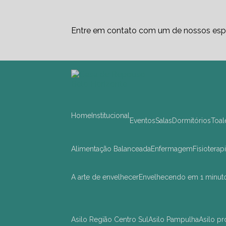
Entre em contato com um de nossos espe
Home
Institucional
Eventos
Salas
Dormitórios
Toa
Alimentação Balanceada
Enfermagem
Fisioterap
A arte de envelhecer
Envelhecendo em 1 minut
asilo Região Centro Sul
asilo Pampulha
asilo 