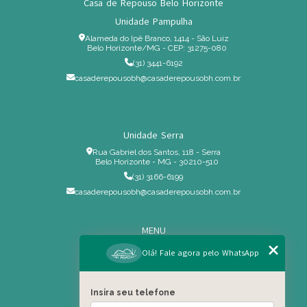
Casa de Repouso Belo Horizonte
Unidade Pampulha
Alameda do Ipê Branco, 1414 - São Luiz
Belo Horizonte/MG - CEP: 31275-080
(31) 3441-6192
casaderepousobh@casaderepousobh.com.br
Unidade Serra
Rua Gabriel dos Santos, 118 - Serra
Belo Horizonte - MG - 30210-510
(31) 3166-6199
casaderepousobh@casaderepousobh.com.br
MENU
Home
Olá! Fale agora pelo WhatsApp
Institucional
Estrutura
Insira seu telefone
Serviços Especiais