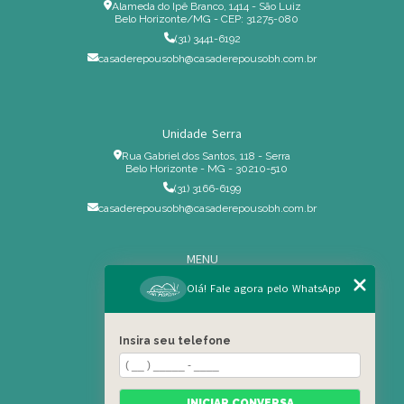
Alameda do Ipê Branco, 1414 - São Luiz
Belo Horizonte/MG - CEP: 31275-080
(31) 3441-6192
casaderepousobh@casaderepousobh.com.br
Unidade Serra
Rua Gabriel dos Santos, 118 - Serra
Belo Horizonte - MG - 30210-510
(31) 3166-6199
casaderepousobh@casaderepousobh.com.br
MENU
Home
Olá! Fale agora pelo WhatsApp
Institucional
Estrutura
Insira seu telefone
Serviços Especiais
Blog
Residência
INICIAR CONVERSA