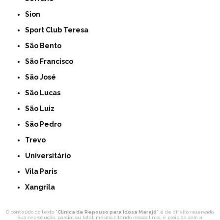
Sion
Sport Club Teresa
São Bento
São Francisco
São José
São Lucas
São Luiz
São Pedro
Trevo
Universitário
Vila Paris
Xangrila
O conteúdo do texto "
Clínica de Repouso para Idosa Marajó
" é de direito reservado.
Sua reprodução, parcial ou total, mesmo citando nossos links, é proibida sem a