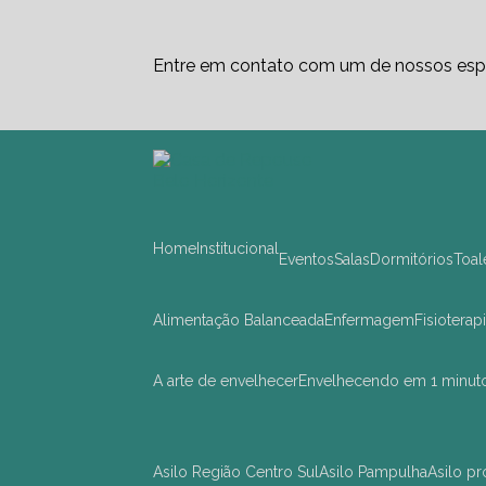
Entre em contato com um de nossos espe
Home
Institucional
Eventos
Salas
Dormitórios
Toa
Alimentação Balanceada
Enfermagem
Fisioterap
A arte de envelhecer
Envelhecendo em 1 minut
asilo Região Centro Sul
asilo Pampulha
asilo 