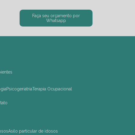
Faça seu orçamento por
Whatsapp
bientes
ogia
Psicogeriatria
Terapia Ocupacional
ntato
dosos
asilo particular de idosos