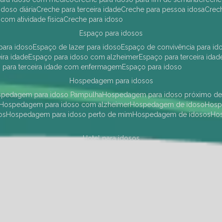
idoso diária
creche para terceira idade
creche para pessoa idosa
cre
 com atividade física
creche para idoso
espaço para idosos
 para idoso
espaço de lazer para idoso
espaço de convivência para id
eira idade
espaço para idoso com alzheimer
espaço para terceira idad
o para terceira idade com enfermagem
espaço para idoso
hospedagem para idosos
ospedagem para idoso Pampulha
hospedagem para idoso próximo d
hospedagem para idoso com alzheimer
hospedagem de idoso
hos
os
hospedagem para idoso perto de mim
hospedagem de idosos
h
hotel para idosos
 idoso Pampulha
hotel para idoso próximo
hotel para idoso com debili
a para terceira idade
hotel para terceira idade
hotel para idoso
instituições de longa permanência para idosos
Região Centro Sul
instituição de longa permanência para idosos Pamp
i asilo
instituição longa permanência para idosos
instituições de longa