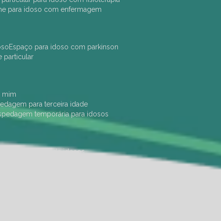
che para idoso com enfermagem
oso
espaço para idoso com parkinson
e particular
e mim
pedagem para terceira idade
ospedagem temporária para idosos
dade física
hotel de idosos
ulha
ilpi para idosos
instituição de idosos
 permanência de idosos