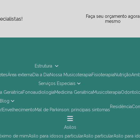
Faça seu orçamento agora
cialistas!
mesmo
Estrutura
letes
Área externa
Dia a Dia
Nossa Musicoterapia
Fisioterapia
Nutrição
Am
Serviços Especiais
ia Geriátrica
Fonoaudiologia
Medicina Geriátrica
Musicoterapia
Odontol
Blog
Residência
Co
o!
Envelhecimento
Mal de Parkinson: principais sintomas
asilos
próximo de mim
asilo para idosos particular
asilo particular
asilo para i