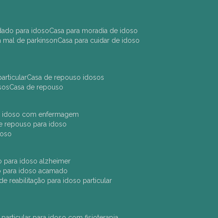
idado para idoso
casa para moradia de idoso
m mal de parkinson
casa para cuidar de idoso
articular
casa de repouso idosos
sos
casa de repouso
ara idoso com enfermagem
 de repouso para idoso
idoso
ção para idoso alzheimer
ão para idoso acamado
a de reabilitação para idoso particular
 particular para idoso com fisioterapia