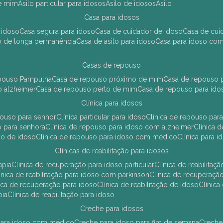
de mim
asilo particular para idosos
asilo de idosos
asilo
casa para idosos
 idoso
casa segura para idoso
casa de cuidador de idoso
casa de cu
so de longa permanência
casa de asilo para idoso
casa para idoso co
casas de repouso
epouso Pampulha
casa de repouso próximo de mim
casa de repouso p
o alzheimer
casa de repouso perto de mim
casa de repouso para ido
clínica para idosos
epouso para senhor
clínica particular para idoso
clínica de repouso p
so para senhora
clínica de repouso para idoso com alzheimer
clínica
uso de idoso
clínica de repouso para idoso com médico
clínica para 
clínicas de reabilitação para idosos
apia
clínica de recuperação para idoso particular
clínica de reabilita
clínica de reabilitação para idoso com parkinson
clínica de recuperaç
ínica de recuperação para idoso
clínica de reabilitação de idoso
clínic
pia
clínica de reabilitação para idoso
creche para idosos
r para idoso com médico
creche para idoso para fim de semana
creche