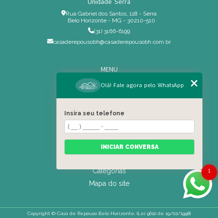
Unidade Serra
Rua Gabriel dos Santos, 118 - Serra
Belo Horizonte - MG - 30210-510
(31) 3166-6199
casaderepousobh@casaderepousobh.com.br
MENU
Home
Olá! Fale agora pelo WhatsApp
Institucional
Estrutura
Insira seu telefone
Serviços Especiais
Blog
Residência
INICIAR CONVERSA
Contato
Categorias
1
Mapa do site
Copyright © Casa de Repouso Belo Horizonte. (Lei 9610 de 19/02/1998)