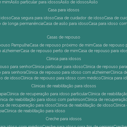
de mim
asilo particular para idosos
asilo de idosos
asilo
casa para idosos
 idoso
casa segura para idoso
casa de cuidador de idoso
casa de cu
so de longa permanência
casa de asilo para idoso
casa para idoso co
casas de repouso
epouso Pampulha
casa de repouso próximo de mim
casa de repouso p
o alzheimer
casa de repouso perto de mim
casa de repouso para ido
clínica para idosos
epouso para senhor
clínica particular para idoso
clínica de repouso p
so para senhora
clínica de repouso para idoso com alzheimer
clínica
uso de idoso
clínica de repouso para idoso com médico
clínica para 
clínicas de reabilitação para idosos
apia
clínica de recuperação para idoso particular
clínica de reabilita
clínica de reabilitação para idoso com parkinson
clínica de recuperaç
ínica de recuperação para idoso
clínica de reabilitação de idoso
clínic
pia
clínica de reabilitação para idoso
creche para idosos
r para idoso com médico
creche para idoso para fim de semana
creche