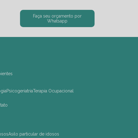
Faça seu orçamento por
Whatsapp
bientes
ogia
Psicogeriatria
Terapia Ocupacional
ntato
dosos
asilo particular de idosos