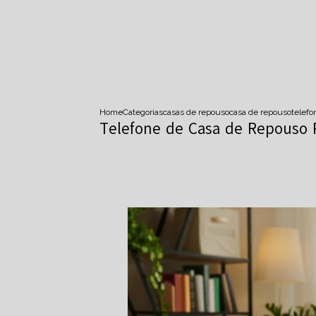
Home
Categorias
casas de repouso
casa de repouso
telefo
Telefone de Casa de Repouso P