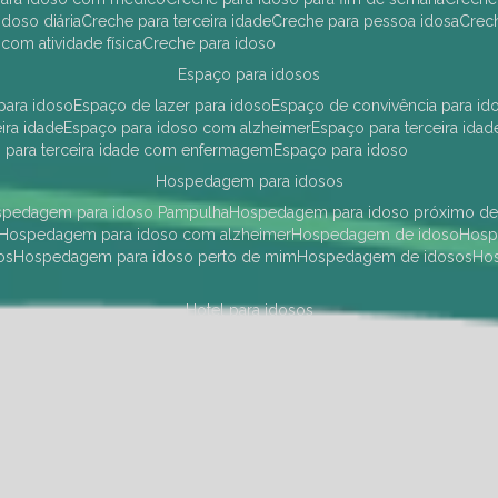
idoso diária
creche para terceira idade
creche para pessoa idosa
cre
 com atividade física
creche para idoso
espaço para idosos
 para idoso
espaço de lazer para idoso
espaço de convivência para id
eira idade
espaço para idoso com alzheimer
espaço para terceira idad
o para terceira idade com enfermagem
espaço para idoso
hospedagem para idosos
ospedagem para idoso Pampulha
hospedagem para idoso próximo d
hospedagem para idoso com alzheimer
hospedagem de idoso
hos
os
hospedagem para idoso perto de mim
hospedagem de idosos
h
hotel para idosos
 idoso Pampulha
hotel para idoso próximo
hotel para idoso com debili
a para terceira idade
hotel para terceira idade
hotel para idoso
instituições de longa permanência para idosos
Região Centro Sul
instituição de longa permanência para idosos Pamp
i asilo
instituição longa permanência para idosos
instituições de longa