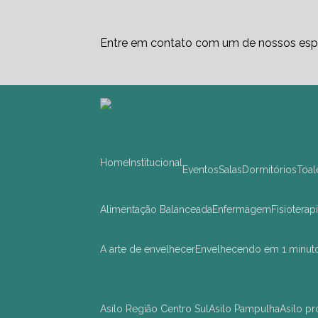
Entre em contato com um de nossos espe
Home
Institucional
Eventos
Salas
Dormitórios
Toa
Alimentação Balanceada
Enfermagem
Fisioterap
A arte de envelhecer
Envelhecendo em 1 minut
asilo Região Centro Sul
asilo Pampulha
asilo 