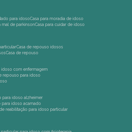
idado para idoso
casa para moradia de idoso
m mal de parkinson
casa para cuidar de idoso
articular
casa de repouso idosos
sos
casa de repouso
ara idoso com enfermagem
 de repouso para idoso
idoso
ção para idoso alzheimer
ão para idoso acamado
a de reabilitação para idoso particular
 particular para idoso com fisioterapia