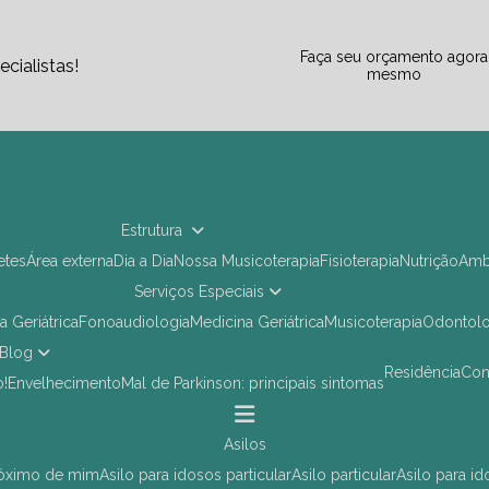
Faça seu orçamento agora
cialistas!
mesmo
Estrutura
letes
Área externa
Dia a Dia
Nossa Musicoterapia
Fisioterapia
Nutrição
Am
Serviços Especiais
ia Geriátrica
Fonoaudiologia
Medicina Geriátrica
Musicoterapia
Odontol
Blog
Residência
Co
o!
Envelhecimento
Mal de Parkinson: principais sintomas
asilos
próximo de mim
asilo para idosos particular
asilo particular
asilo para i