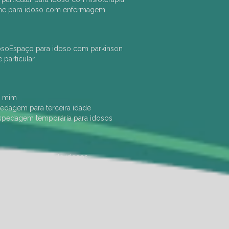
che para idoso com enfermagem
oso
espaço para idoso com parkinson
e particular
e mim
pedagem para terceira idade
ospedagem temporária para idosos
dade física
hotel de idosos
ulha
ilpi para idosos
instituição de idosos
 permanência de idosos