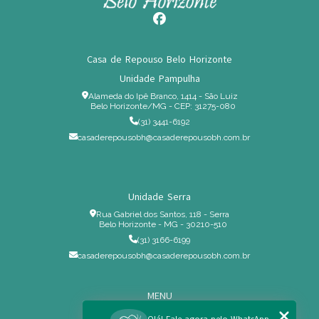
Casa de Repouso Belo Horizonte
Unidade Pampulha
Alameda do Ipê Branco, 1414 - São Luiz
Belo Horizonte/MG - CEP: 31275-080
(31) 3441-6192
casaderepousobh@casaderepousobh.com.br
Unidade Serra
Rua Gabriel dos Santos, 118 - Serra
Belo Horizonte - MG - 30210-510
(31) 3166-6199
casaderepousobh@casaderepousobh.com.br
MENU
Home