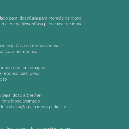
idado para idoso
casa para moradia de idoso
m mal de parkinson
casa para cuidar de idoso
articular
casa de repouso idosos
sos
casa de repouso
ara idoso com enfermagem
 de repouso para idoso
idoso
ção para idoso alzheimer
ão para idoso acamado
a de reabilitação para idoso particular
 particular para idoso com fisioterapia