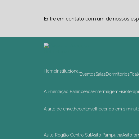
Entre em contato com um de nossos espe
Home
Institucional
Eventos
Salas
Dormitórios
Toa
Alimentação Balanceada
Enfermagem
Fisioterap
A arte de envelhecer
Envelhecendo em 1 minut
asilo Região Centro Sul
asilo Pampulha
asilo 