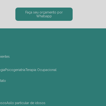
Faça seu orçamento por
Whatsapp
bientes
ogia
Psicogeriatria
Terapia Ocupacional
ntato
dosos
asilo particular de idosos