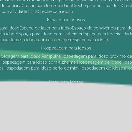
idoso diária
creche para terceira idade
creche para pessoa idosa
cre
 com atividade física
creche para idoso
espaço para idosos
 para idoso
espaço de lazer para idoso
espaço de convivência para id
eira idade
espaço para idoso com alzheimer
espaço para terceira idad
o para terceira idade com enfermagem
espaço para idoso
hospedagem para idosos
ospedagem para idoso Pampulha
hospedagem para idoso próximo d
hospedagem para idoso com alzheimer
hospedagem de idoso
hos
os
hospedagem para idoso perto de mim
hospedagem de idosos
h
hotel para idosos
 idoso Pampulha
hotel para idoso próximo
hotel para idoso com debili
a para terceira idade
hotel para terceira idade
hotel para idoso
instituições de longa permanência para idosos
Região Centro Sul
instituição de longa permanência para idosos Pamp
i asilo
instituição longa permanência para idosos
instituições de longa