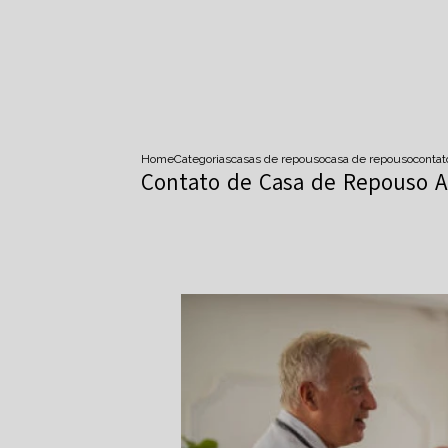
Home
Categorias
casas de repouso
casa de repouso
conta
Contato de Casa de Repouso 