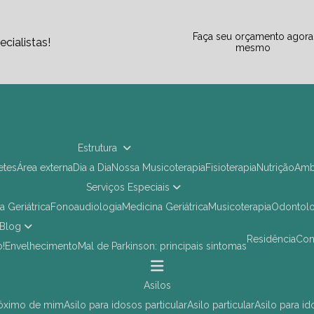
Faça seu orçamento agora
cialistas!
mesmo
Estrutura
letes
Área externa
Dia a Dia
Nossa Musicoterapia
Fisioterapia
Nutrição
Am
Serviços Especiais
ia Geriátrica
Fonoaudiologia
Medicina Geriátrica
Musicoterapia
Odontol
Blog
Residência
Co
o!
Envelhecimento
Mal de Parkinson: principais sintomas
asilos
próximo de mim
asilo para idosos particular
asilo particular
asilo para i