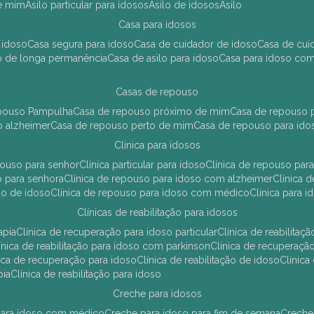
de mim
asilo particular para idosos
asilo de idosos
asilo
casa para idosos
 idoso
casa segura para idoso
casa de cuidador de idoso
casa de cu
so de longa permanência
casa de asilo para idoso
casa para idoso co
casas de repouso
epouso Pampulha
casa de repouso próximo de mim
casa de repouso p
o alzheimer
casa de repouso perto de mim
casa de repouso para ido
clínica para idosos
epouso para senhor
clínica particular para idoso
clínica de repouso p
so para senhora
clínica de repouso para idoso com alzheimer
clínica
uso de idoso
clínica de repouso para idoso com médico
clínica para 
clínicas de reabilitação para idosos
apia
clínica de recuperação para idoso particular
clínica de reabilita
clínica de reabilitação para idoso com parkinson
clínica de recuperaç
ínica de recuperação para idoso
clínica de reabilitação de idoso
clínic
pia
clínica de reabilitação para idoso
creche para idosos
r para idoso com médico
creche para idoso para fim de semana
creche