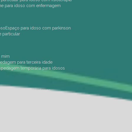
che para idoso com enfermagem
oso
espaço para idoso com parkinson
e particular
e mim
pedagem para terceira idade
ospedagem temporária para idosos
dade física
hotel de idosos
ulha
ilpi para idosos
instituição de idosos
 permanência de idosos