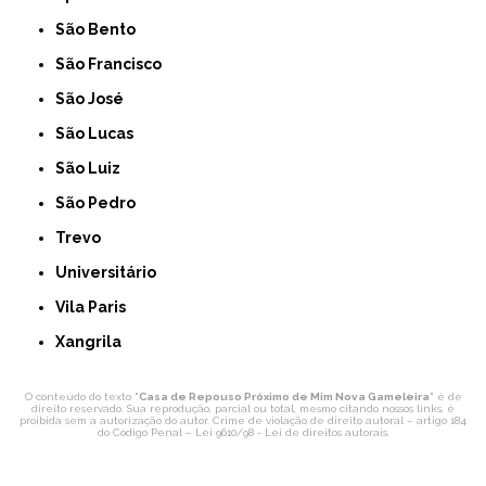
São Bento
São Francisco
São José
São Lucas
São Luiz
São Pedro
Trevo
Universitário
Vila Paris
Xangrila
O conteúdo do texto "
Casa de Repouso Próximo de Mim Nova Gameleira
" é de
direito reservado. Sua reprodução, parcial ou total, mesmo citando nossos links, é
proibida sem a autorização do autor. Crime de violação de direito autoral – artigo 184
do Código Penal –
Lei 9610/98 - Lei de direitos autorais
.