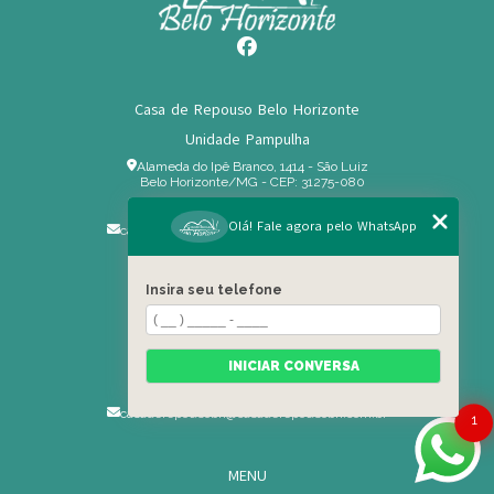
Casa de Repouso Belo Horizonte
Unidade Pampulha
Alameda do Ipê Branco, 1414 - São Luiz
Belo Horizonte/MG - CEP: 31275-080
(31) 3441-6192
Olá! Fale agora pelo WhatsApp
casaderepousobh@casaderepousobh.com.br
Insira seu telefone
Unidade Serra
Rua Gabriel dos Santos, 118 - Serra
Belo Horizonte - MG - 30210-510
INICIAR CONVERSA
(31) 3166-6199
casaderepousobh@casaderepousobh.com.br
1
MENU