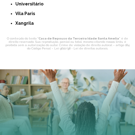
Universitário
Vila Paris
Xangrila
O conteúdo do texto "
Casa de Repouso da Terceira Idade Santa Amelia
" é de
direito reservado. Sua reprodução, parcial ou total, mesmo citando nossos links, é
proibida sem a autorização do autor. Crime de violação de direito autoral – artigo 184
do Código Penal –
Lei 9610/98 - Lei de direitos autorais
.