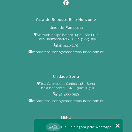
Casa de Repouso Belo Horizonte
Unidade Pampulha
Alameda do Ipê Branco, 1414 - São Luiz
Belo Horizonte/MG - CEP: 31275-080
(31) 3441-6192
casaderepousobh@casaderepousobh.com.br
Unidade Serra
Rua Gabriel dos Santos, 118 - Serra
Belo Horizonte - MG - 30210-510
(31) 3166-6199
casaderepousobh@casaderepousobh.com.br
MENU
Home
Olá! Fale agora pelo WhatsApp