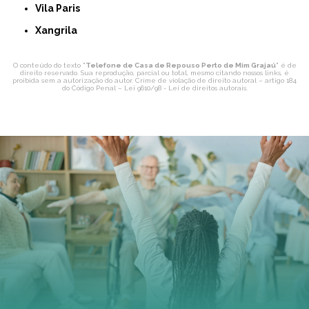
Vila Paris
Xangrila
O conteúdo do texto "
Telefone de Casa de Repouso Perto de Mim Grajaú
" é de
direito reservado. Sua reprodução, parcial ou total, mesmo citando nossos links, é
proibida sem a autorização do autor. Crime de violação de direito autoral – artigo 184
do Código Penal –
Lei 9610/98 - Lei de direitos autorais
.