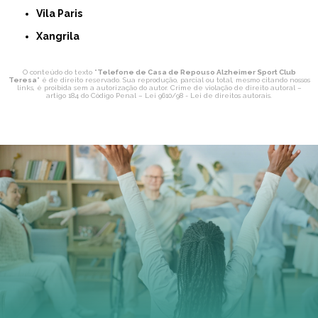
Vila Paris
Xangrila
O conteúdo do texto "
Telefone de Casa de Repouso Alzheimer Sport Club
Teresa
" é de direito reservado. Sua reprodução, parcial ou total, mesmo citando nossos
links, é proibida sem a autorização do autor. Crime de violação de direito autoral –
artigo 184 do Código Penal –
Lei 9610/98 - Lei de direitos autorais
.