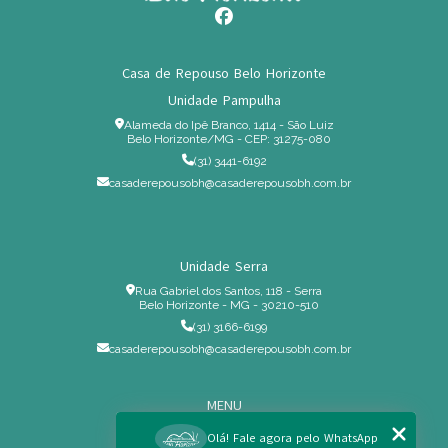
Casa de Repouso Belo Horizonte
Unidade Pampulha
Alameda do Ipê Branco, 1414 - São Luiz
Belo Horizonte/MG - CEP: 31275-080
(31) 3441-6192
casaderepousobh@casaderepousobh.com.br
Unidade Serra
Rua Gabriel dos Santos, 118 - Serra
Belo Horizonte - MG - 30210-510
(31) 3166-6199
casaderepousobh@casaderepousobh.com.br
MENU
Home
Olá! Fale agora pelo WhatsApp