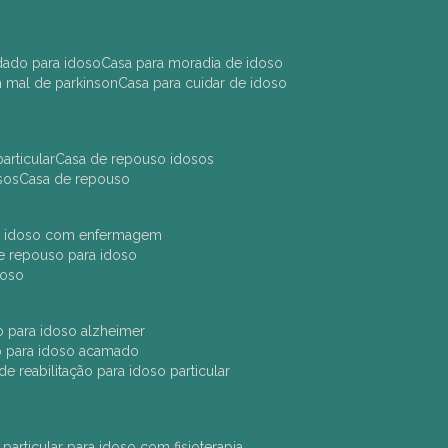
idado para idoso
casa para moradia de idoso
m mal de parkinson
casa para cuidar de idoso
articular
casa de repouso idosos
sos
casa de repouso
ara idoso com enfermagem
 de repouso para idoso
idoso
ção para idoso alzheimer
ão para idoso acamado
a de reabilitação para idoso particular
 particular para idoso com fisioterapia