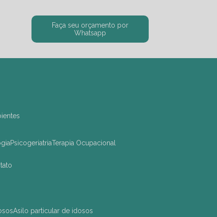
Faça seu orçamento por
Whatsapp
bientes
ogia
Psicogeriatria
Terapia Ocupacional
ntato
dosos
asilo particular de idosos