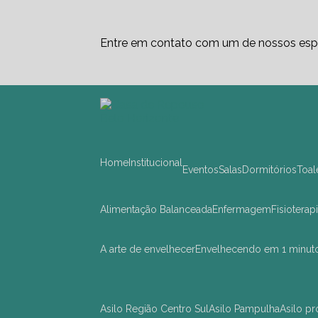
Entre em contato com um de nossos espe
Home
Institucional
Eventos
Salas
Dormitórios
Toa
Alimentação Balanceada
Enfermagem
Fisioterap
A arte de envelhecer
Envelhecendo em 1 minut
asilo Região Centro Sul
asilo Pampulha
asilo 