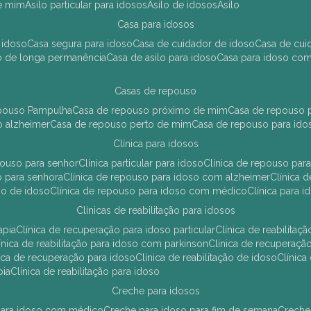
de mim
asilo particular para idosos
asilo de idosos
asilo
casa para idosos
 idoso
casa segura para idoso
casa de cuidador de idoso
casa de cu
so de longa permanência
casa de asilo para idoso
casa para idoso co
casas de repouso
epouso Pampulha
casa de repouso próximo de mim
casa de repouso p
o alzheimer
casa de repouso perto de mim
casa de repouso para ido
clínica para idosos
epouso para senhor
clínica particular para idoso
clínica de repouso p
so para senhora
clínica de repouso para idoso com alzheimer
clínica
uso de idoso
clínica de repouso para idoso com médico
clínica para 
clínicas de reabilitação para idosos
apia
clínica de recuperação para idoso particular
clínica de reabilita
clínica de reabilitação para idoso com parkinson
clínica de recuperaç
ínica de recuperação para idoso
clínica de reabilitação de idoso
clínic
pia
clínica de reabilitação para idoso
creche para idosos
r para idoso com médico
creche para idoso para fim de semana
creche