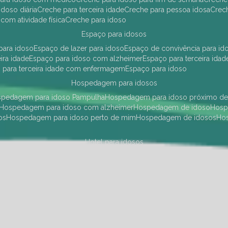
idoso diária
creche para terceira idade
creche para pessoa idosa
cre
 com atividade física
creche para idoso
espaço para idosos
 para idoso
espaço de lazer para idoso
espaço de convivência para id
eira idade
espaço para idoso com alzheimer
espaço para terceira idad
o para terceira idade com enfermagem
espaço para idoso
hospedagem para idosos
ospedagem para idoso Pampulha
hospedagem para idoso próximo d
hospedagem para idoso com alzheimer
hospedagem de idoso
hos
os
hospedagem para idoso perto de mim
hospedagem de idosos
h
hotel para idosos
 idoso Pampulha
hotel para idoso próximo
hotel para idoso com debili
a para terceira idade
hotel para terceira idade
hotel para idoso
instituições de longa permanência para idosos
Região Centro Sul
instituição de longa permanência para idosos Pamp
i asilo
instituição longa permanência para idosos
instituições de longa