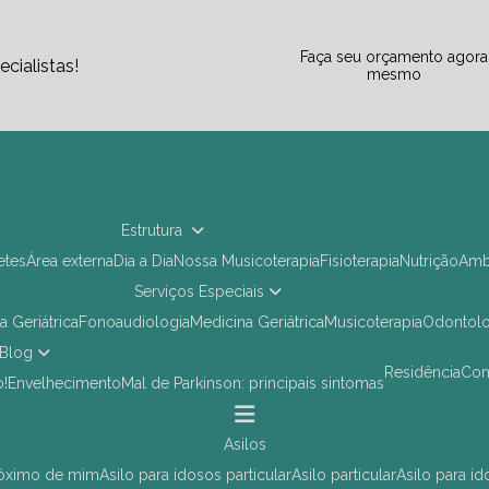
Faça seu orçamento agora
cialistas!
mesmo
Estrutura
letes
Área externa
Dia a Dia
Nossa Musicoterapia
Fisioterapia
Nutrição
Am
Serviços Especiais
ia Geriátrica
Fonoaudiologia
Medicina Geriátrica
Musicoterapia
Odontol
Blog
Residência
Co
o!
Envelhecimento
Mal de Parkinson: principais sintomas
asilos
próximo de mim
asilo para idosos particular
asilo particular
asilo para i