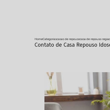
Home
Categorias
casas de repouso
casa de repouso regiao
Contato de Casa Repouso Idos