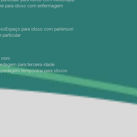
che para idoso com enfermagem
oso
espaço para idoso com parkinson
e particular
e mim
pedagem para terceira idade
ospedagem temporária para idosos
dade física
hotel de idosos
ulha
ilpi para idosos
instituição de idosos
 permanência de idosos