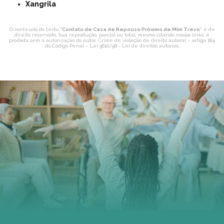
Xangrila
O conteúdo do texto "
Contato de Casa de Repouso Próximo de Mim Trevo
" é de
direito reservado. Sua reprodução, parcial ou total, mesmo citando nossos links, é
proibida sem a autorização do autor. Crime de violação de direito autoral – artigo 184
do Código Penal –
Lei 9610/98 - Lei de direitos autorais
.