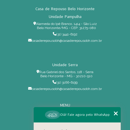
Casa de Repouso Belo Horizonte
Unidade Pampulha
Alameda do Ipê Branco, 1414 - São Luiz
Belo Horizonte/MG - CEP: 31275-080
(31) 3441-6192
casaderepousobh@casaderepousobh.com.br
Unidade Serra
Rua Gabriel dos Santos, 118 - Serra
Belo Horizonte - MG - 30210-510
(31) 3166-6199
casaderepousobh@casaderepousobh.com.br
MENU
Home
Olá! Fale agora pelo WhatsApp
Institucional
Estrutura