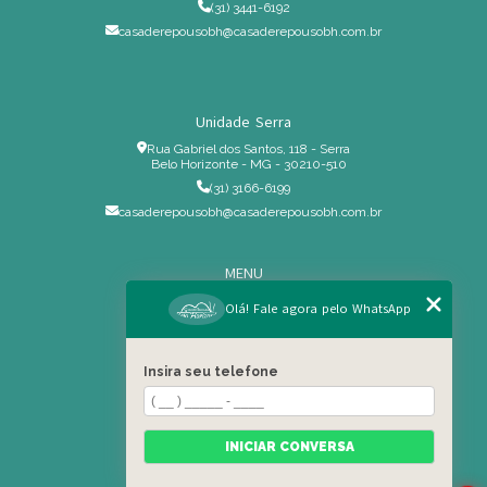
(31) 3441-6192
casaderepousobh@casaderepousobh.com.br
Unidade Serra
Rua Gabriel dos Santos, 118 - Serra
Belo Horizonte - MG - 30210-510
(31) 3166-6199
casaderepousobh@casaderepousobh.com.br
MENU
Home
Olá! Fale agora pelo WhatsApp
Institucional
Estrutura
Insira seu telefone
Serviços Especiais
Blog
Residência
INICIAR CONVERSA
Contato