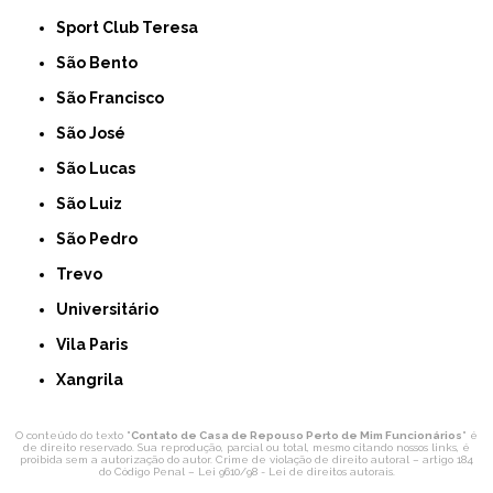
Sport Club Teresa
São Bento
São Francisco
São José
São Lucas
São Luiz
São Pedro
Trevo
Universitário
Vila Paris
Xangrila
O conteúdo do texto "
Contato de Casa de Repouso Perto de Mim Funcionários
" é
de direito reservado. Sua reprodução, parcial ou total, mesmo citando nossos links, é
proibida sem a autorização do autor. Crime de violação de direito autoral – artigo 184
do Código Penal –
Lei 9610/98 - Lei de direitos autorais
.