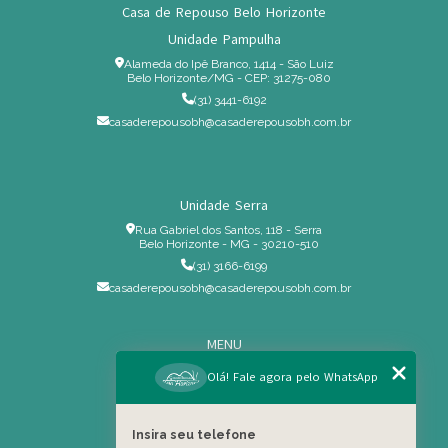
Casa de Repouso Belo Horizonte
Unidade Pampulha
Alameda do Ipê Branco, 1414 - São Luiz
Belo Horizonte/MG - CEP: 31275-080
(31) 3441-6192
casaderepousobh@casaderepousobh.com.br
Unidade Serra
Rua Gabriel dos Santos, 118 - Serra
Belo Horizonte - MG - 30210-510
(31) 3166-6199
casaderepousobh@casaderepousobh.com.br
MENU
Home
Olá! Fale agora pelo WhatsApp
Institucional
Estrutura
Insira seu telefone