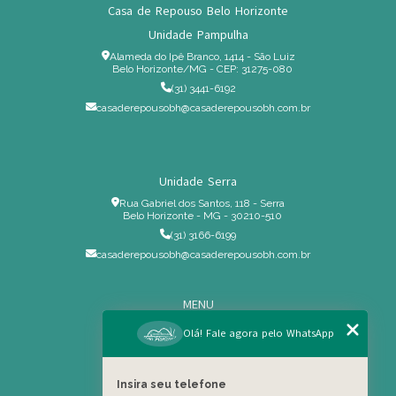
Casa de Repouso Belo Horizonte
Unidade Pampulha
Alameda do Ipê Branco, 1414 - São Luiz
Belo Horizonte/MG - CEP: 31275-080
(31) 3441-6192
casaderepousobh@casaderepousobh.com.br
Unidade Serra
Rua Gabriel dos Santos, 118 - Serra
Belo Horizonte - MG - 30210-510
(31) 3166-6199
casaderepousobh@casaderepousobh.com.br
MENU
Home
Olá! Fale agora pelo WhatsApp
Institucional
Estrutura
Insira seu telefone