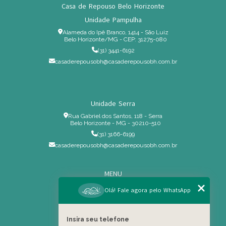
Casa de Repouso Belo Horizonte
Unidade Pampulha
Alameda do Ipê Branco, 1414 - São Luiz
Belo Horizonte/MG - CEP: 31275-080
(31) 3441-6192
casaderepousobh@casaderepousobh.com.br
Unidade Serra
Rua Gabriel dos Santos, 118 - Serra
Belo Horizonte - MG - 30210-510
(31) 3166-6199
casaderepousobh@casaderepousobh.com.br
MENU
Home
Olá! Fale agora pelo WhatsApp
Institucional
Estrutura
Insira seu telefone