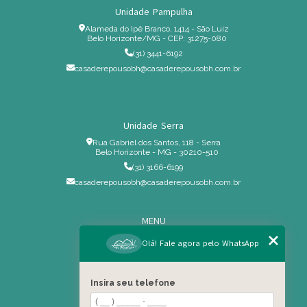
Unidade Pampulha
Alameda do Ipê Branco, 1414 - São Luiz
Belo Horizonte/MG - CEP: 31275-080
(31) 3441-6192
casaderepousobh@casaderepousobh.com.br
Unidade Serra
Rua Gabriel dos Santos, 118 - Serra
Belo Horizonte - MG - 30210-510
(31) 3166-6199
casaderepousobh@casaderepousobh.com.br
MENU
Home
Olá! Fale agora pelo WhatsApp
Institucional
Estrutura
Insira seu telefone
Serviços Especiais