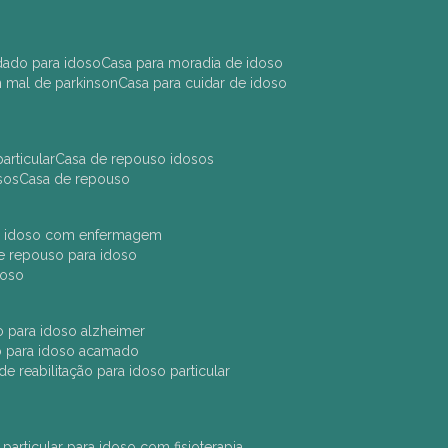
idado para idoso
casa para moradia de idoso
m mal de parkinson
casa para cuidar de idoso
articular
casa de repouso idosos
sos
casa de repouso
ara idoso com enfermagem
 de repouso para idoso
idoso
ção para idoso alzheimer
ão para idoso acamado
a de reabilitação para idoso particular
 particular para idoso com fisioterapia