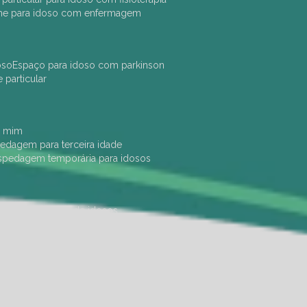
che para idoso com enfermagem
oso
espaço para idoso com parkinson
e particular
e mim
pedagem para terceira idade
ospedagem temporária para idosos
dade física
hotel de idosos
ulha
ilpi para idosos
instituição de idosos
 permanência de idosos