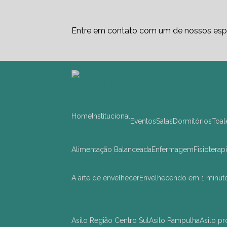
Entre em contato com um de nossos espe
Home
Institucional
Eventos
Salas
Dormitórios
Toa
Alimentação Balanceada
Enfermagem
Fisioterap
A arte de envelhecer
Envelhecendo em 1 minut
asilo Região Centro Sul
asilo Pampulha
asilo 