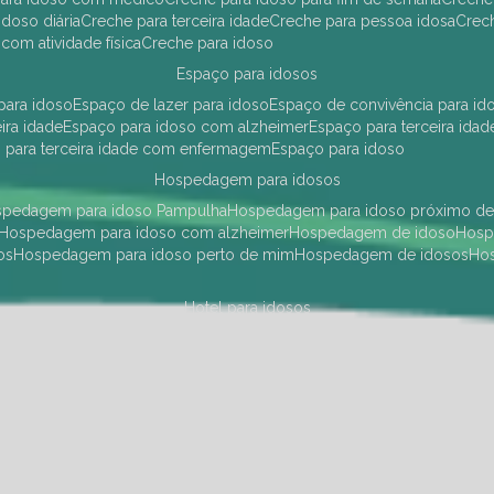
idoso diária
creche para terceira idade
creche para pessoa idosa
cre
 com atividade física
creche para idoso
espaço para idosos
 para idoso
espaço de lazer para idoso
espaço de convivência para id
eira idade
espaço para idoso com alzheimer
espaço para terceira idad
o para terceira idade com enfermagem
espaço para idoso
hospedagem para idosos
ospedagem para idoso Pampulha
hospedagem para idoso próximo d
hospedagem para idoso com alzheimer
hospedagem de idoso
hos
os
hospedagem para idoso perto de mim
hospedagem de idosos
h
hotel para idosos
 idoso Pampulha
hotel para idoso próximo
hotel para idoso com debili
a para terceira idade
hotel para terceira idade
hotel para idoso
instituições de longa permanência para idosos
Região Centro Sul
instituição de longa permanência para idosos Pamp
i asilo
instituição longa permanência para idosos
instituições de longa