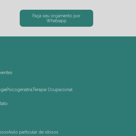
Faça seu orçamento por
Whatsapp
bientes
ogia
Psicogeriatria
Terapia Ocupacional
ntato
dosos
asilo particular de idosos