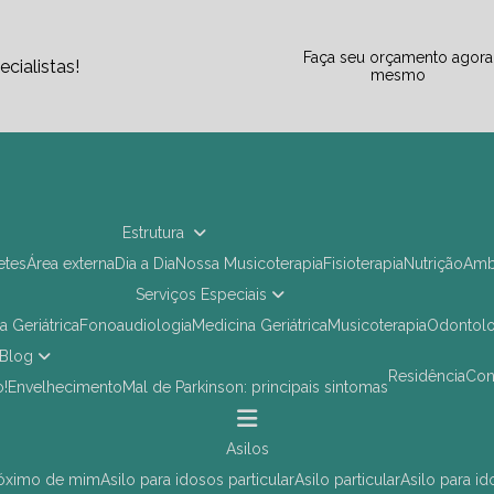
Faça seu orçamento agora
cialistas!
mesmo
Estrutura
letes
Área externa
Dia a Dia
Nossa Musicoterapia
Fisioterapia
Nutrição
Am
Serviços Especiais
ia Geriátrica
Fonoaudiologia
Medicina Geriátrica
Musicoterapia
Odontol
Blog
Residência
Co
o!
Envelhecimento
Mal de Parkinson: principais sintomas
asilos
próximo de mim
asilo para idosos particular
asilo particular
asilo para i