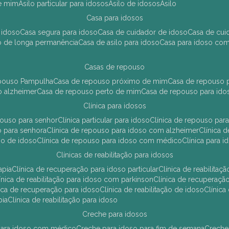
de mim
asilo particular para idosos
asilo de idosos
asilo
casa para idosos
 idoso
casa segura para idoso
casa de cuidador de idoso
casa de cu
so de longa permanência
casa de asilo para idoso
casa para idoso co
casas de repouso
epouso Pampulha
casa de repouso próximo de mim
casa de repouso p
o alzheimer
casa de repouso perto de mim
casa de repouso para ido
clínica para idosos
epouso para senhor
clínica particular para idoso
clínica de repouso p
so para senhora
clínica de repouso para idoso com alzheimer
clínica
uso de idoso
clínica de repouso para idoso com médico
clínica para 
clínicas de reabilitação para idosos
apia
clínica de recuperação para idoso particular
clínica de reabilita
clínica de reabilitação para idoso com parkinson
clínica de recuperaç
ínica de recuperação para idoso
clínica de reabilitação de idoso
clínic
pia
clínica de reabilitação para idoso
creche para idosos
r para idoso com médico
creche para idoso para fim de semana
creche