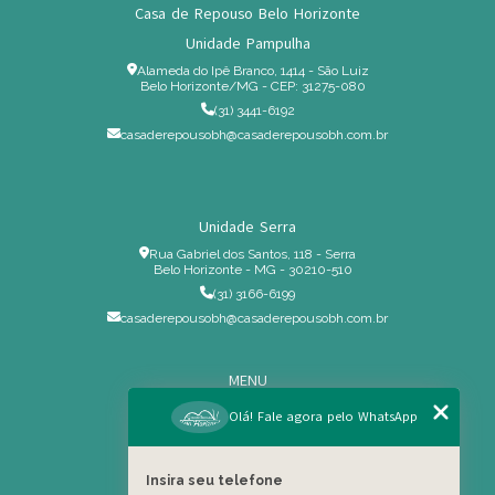
Casa de Repouso Belo Horizonte
Unidade Pampulha
Alameda do Ipê Branco, 1414 - São Luiz
Belo Horizonte/MG - CEP: 31275-080
(31) 3441-6192
casaderepousobh@casaderepousobh.com.br
Unidade Serra
Rua Gabriel dos Santos, 118 - Serra
Belo Horizonte - MG - 30210-510
(31) 3166-6199
casaderepousobh@casaderepousobh.com.br
MENU
Home
Olá! Fale agora pelo WhatsApp
Institucional
Estrutura
Insira seu telefone