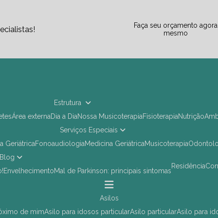
Faça seu orçamento agora
cialistas!
mesmo
Estrutura
letes
Área externa
Dia a Dia
Nossa Musicoterapia
Fisioterapia
Nutrição
Am
Serviços Especiais
ia Geriátrica
Fonoaudiologia
Medicina Geriátrica
Musicoterapia
Odontol
Blog
Residência
Co
o!
Envelhecimento
Mal de Parkinson: principais sintomas
asilos
próximo de mim
asilo para idosos particular
asilo particular
asilo para i