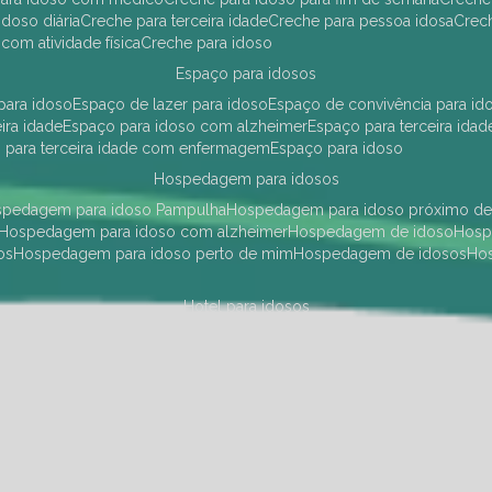
idoso diária
creche para terceira idade
creche para pessoa idosa
cre
 com atividade física
creche para idoso
espaço para idosos
 para idoso
espaço de lazer para idoso
espaço de convivência para id
eira idade
espaço para idoso com alzheimer
espaço para terceira idad
o para terceira idade com enfermagem
espaço para idoso
hospedagem para idosos
ospedagem para idoso Pampulha
hospedagem para idoso próximo d
hospedagem para idoso com alzheimer
hospedagem de idoso
hos
os
hospedagem para idoso perto de mim
hospedagem de idosos
h
hotel para idosos
 idoso Pampulha
hotel para idoso próximo
hotel para idoso com debili
a para terceira idade
hotel para terceira idade
hotel para idoso
instituições de longa permanência para idosos
Região Centro Sul
instituição de longa permanência para idosos Pamp
i asilo
instituição longa permanência para idosos
instituições de longa