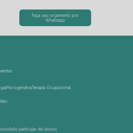
Faça seu orçamento por
Whatsapp
bientes
ogia
Psicogeriatria
Terapia Ocupacional
ntato
dosos
asilo particular de idosos