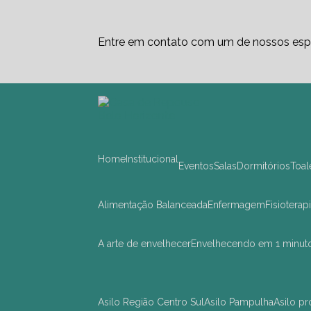
Entre em contato com um de nossos espe
Home
Institucional
Eventos
Salas
Dormitórios
Toa
Alimentação Balanceada
Enfermagem
Fisioterap
A arte de envelhecer
Envelhecendo em 1 minut
asilo Região Centro Sul
asilo Pampulha
asilo 