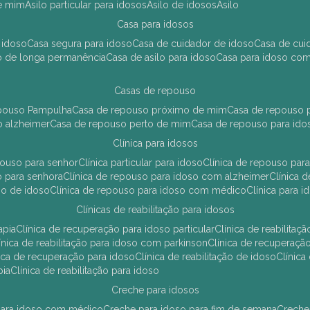
de mim
asilo particular para idosos
asilo de idosos
asilo
casa para idosos
 idoso
casa segura para idoso
casa de cuidador de idoso
casa de cu
so de longa permanência
casa de asilo para idoso
casa para idoso co
casas de repouso
epouso Pampulha
casa de repouso próximo de mim
casa de repouso p
o alzheimer
casa de repouso perto de mim
casa de repouso para ido
clínica para idosos
epouso para senhor
clínica particular para idoso
clínica de repouso p
so para senhora
clínica de repouso para idoso com alzheimer
clínica
uso de idoso
clínica de repouso para idoso com médico
clínica para 
clínicas de reabilitação para idosos
apia
clínica de recuperação para idoso particular
clínica de reabilita
clínica de reabilitação para idoso com parkinson
clínica de recuperaç
ínica de recuperação para idoso
clínica de reabilitação de idoso
clínic
pia
clínica de reabilitação para idoso
creche para idosos
r para idoso com médico
creche para idoso para fim de semana
creche