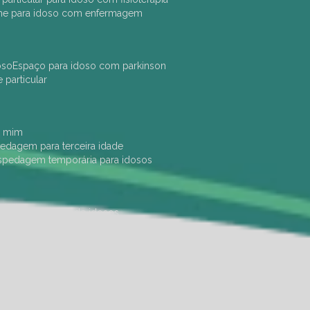
che para idoso com enfermagem
oso
espaço para idoso com parkinson
e particular
e mim
pedagem para terceira idade
ospedagem temporária para idosos
dade física
hotel de idosos
ulha
ilpi para idosos
instituição de idosos
 permanência de idosos