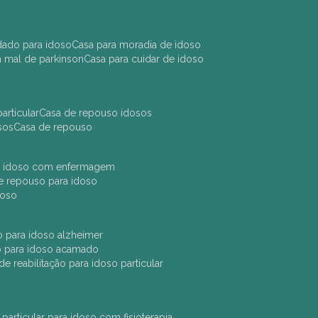
idado para idoso
casa para moradia de idoso
m mal de parkinson
casa para cuidar de idoso
articular
casa de repouso idosos
sos
casa de repouso
ara idoso com enfermagem
 de repouso para idoso
idoso
ção para idoso alzheimer
ão para idoso acamado
a de reabilitação para idoso particular
 particular para idoso com fisioterapia