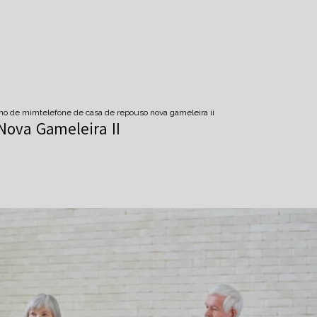
imo de mim
telefone de casa de repouso nova gameleira ii
Nova Gameleira II