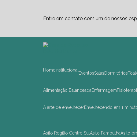
Entre em contato com um de nossos espe
Home
Institucional
Eventos
Salas
Dormitórios
Toa
Alimentação Balanceada
Enfermagem
Fisioterap
A arte de envelhecer
Envelhecendo em 1 minut
asilo Região Centro Sul
asilo Pampulha
asilo 