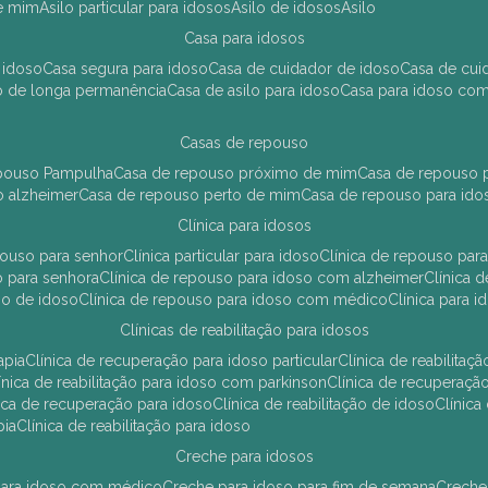
de mim
asilo particular para idosos
asilo de idosos
asilo
casa para idosos
 idoso
casa segura para idoso
casa de cuidador de idoso
casa de cu
so de longa permanência
casa de asilo para idoso
casa para idoso co
casas de repouso
epouso Pampulha
casa de repouso próximo de mim
casa de repouso p
o alzheimer
casa de repouso perto de mim
casa de repouso para ido
clínica para idosos
epouso para senhor
clínica particular para idoso
clínica de repouso p
so para senhora
clínica de repouso para idoso com alzheimer
clínica
uso de idoso
clínica de repouso para idoso com médico
clínica para 
clínicas de reabilitação para idosos
apia
clínica de recuperação para idoso particular
clínica de reabilita
clínica de reabilitação para idoso com parkinson
clínica de recuperaç
ínica de recuperação para idoso
clínica de reabilitação de idoso
clínic
pia
clínica de reabilitação para idoso
creche para idosos
r para idoso com médico
creche para idoso para fim de semana
creche