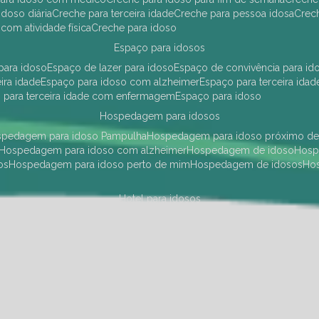
idoso diária
creche para terceira idade
creche para pessoa idosa
cre
 com atividade física
creche para idoso
espaço para idosos
 para idoso
espaço de lazer para idoso
espaço de convivência para id
eira idade
espaço para idoso com alzheimer
espaço para terceira idad
o para terceira idade com enfermagem
espaço para idoso
hospedagem para idosos
ospedagem para idoso Pampulha
hospedagem para idoso próximo d
hospedagem para idoso com alzheimer
hospedagem de idoso
hos
os
hospedagem para idoso perto de mim
hospedagem de idosos
h
hotel para idosos
 idoso Pampulha
hotel para idoso próximo
hotel para idoso com debili
a para terceira idade
hotel para terceira idade
hotel para idoso
instituições de longa permanência para idosos
Região Centro Sul
instituição de longa permanência para idosos Pamp
i asilo
instituição longa permanência para idosos
instituições de longa