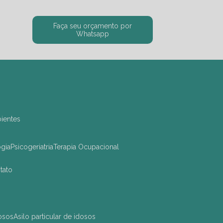
Faça seu orçamento por
Whatsapp
bientes
ogia
Psicogeriatria
Terapia Ocupacional
ntato
dosos
asilo particular de idosos