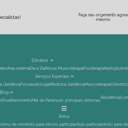
Faça seu orçamento agora
cialistas!
mesmo
Estrutura
letes
Área externa
Dia a Dia
Nossa Musicoterapia
Fisioterapia
Nutrição
Am
Serviços Especiais
ia Geriátrica
Fonoaudiologia
Medicina Geriátrica
Musicoterapia
Odontol
Blog
Residência
Co
o!
Envelhecimento
Mal de Parkinson: principais sintomas
asilos
próximo de mim
asilo para idosos particular
asilo particular
asilo para i