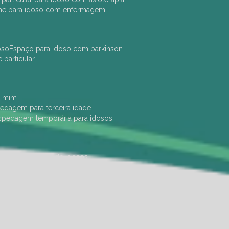
che para idoso com enfermagem
oso
espaço para idoso com parkinson
e particular
e mim
pedagem para terceira idade
ospedagem temporária para idosos
dade física
hotel de idosos
ulha
ilpi para idosos
instituição de idosos
 permanência de idosos