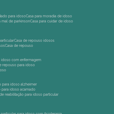
idado para idoso
casa para moradia de idoso
m mal de parkinson
casa para cuidar de idoso
articular
casa de repouso idosos
sos
casa de repouso
ara idoso com enfermagem
 de repouso para idoso
idoso
ção para idoso alzheimer
ão para idoso acamado
a de reabilitação para idoso particular
 particular para idoso com fisioterapia