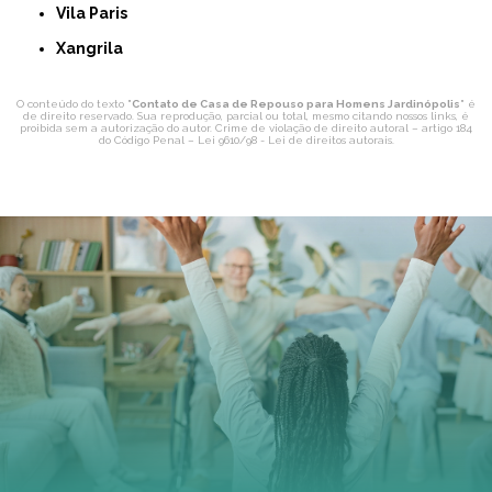
Vila Paris
Xangrila
O conteúdo do texto "
Contato de Casa de Repouso para Homens Jardinópolis
" é
de direito reservado. Sua reprodução, parcial ou total, mesmo citando nossos links, é
proibida sem a autorização do autor. Crime de violação de direito autoral – artigo 184
do Código Penal –
Lei 9610/98 - Lei de direitos autorais
.