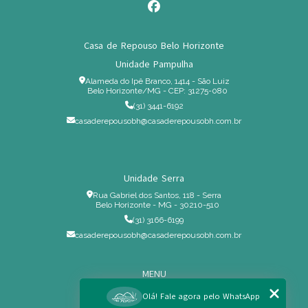
Casa de Repouso Belo Horizonte
Unidade Pampulha
Alameda do Ipê Branco, 1414 - São Luiz
Belo Horizonte/MG - CEP: 31275-080
(31) 3441-6192
casaderepousobh@casaderepousobh.com.br
Unidade Serra
Rua Gabriel dos Santos, 118 - Serra
Belo Horizonte - MG - 30210-510
(31) 3166-6199
casaderepousobh@casaderepousobh.com.br
MENU
Home
Olá! Fale agora pelo WhatsApp