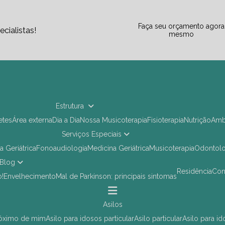
Faça seu orçamento agora
cialistas!
mesmo
Estrutura
letes
Área externa
Dia a Dia
Nossa Musicoterapia
Fisioterapia
Nutrição
Am
Serviços Especiais
ia Geriátrica
Fonoaudiologia
Medicina Geriátrica
Musicoterapia
Odontol
Blog
Residência
Co
o!
Envelhecimento
Mal de Parkinson: principais sintomas
asilos
próximo de mim
asilo para idosos particular
asilo particular
asilo para i