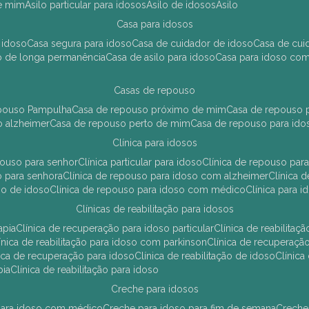
de mim
asilo particular para idosos
asilo de idosos
asilo
casa para idosos
 idoso
casa segura para idoso
casa de cuidador de idoso
casa de cu
so de longa permanência
casa de asilo para idoso
casa para idoso co
casas de repouso
epouso Pampulha
casa de repouso próximo de mim
casa de repouso p
o alzheimer
casa de repouso perto de mim
casa de repouso para ido
clínica para idosos
epouso para senhor
clínica particular para idoso
clínica de repouso p
so para senhora
clínica de repouso para idoso com alzheimer
clínica
uso de idoso
clínica de repouso para idoso com médico
clínica para 
clínicas de reabilitação para idosos
apia
clínica de recuperação para idoso particular
clínica de reabilita
clínica de reabilitação para idoso com parkinson
clínica de recuperaç
ínica de recuperação para idoso
clínica de reabilitação de idoso
clínic
pia
clínica de reabilitação para idoso
creche para idosos
r para idoso com médico
creche para idoso para fim de semana
creche