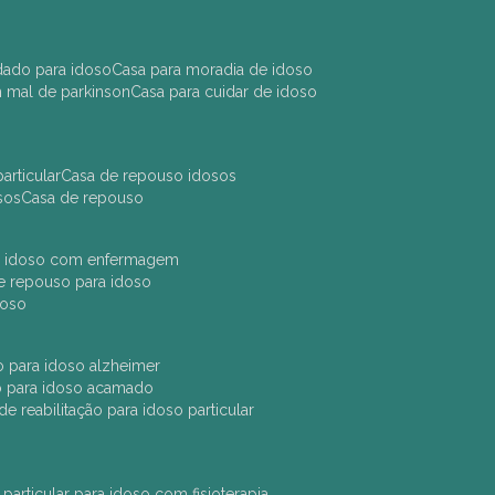
idado para idoso
casa para moradia de idoso
m mal de parkinson
casa para cuidar de idoso
articular
casa de repouso idosos
sos
casa de repouso
ara idoso com enfermagem
 de repouso para idoso
idoso
ção para idoso alzheimer
ão para idoso acamado
a de reabilitação para idoso particular
 particular para idoso com fisioterapia