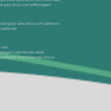
che para idoso com enfermagem
oso
espaço para idoso com parkinson
e particular
e mim
pedagem para terceira idade
ospedagem temporária para idosos
dade física
hotel de idosos
ulha
ilpi para idosos
instituição de idosos
 permanência de idosos