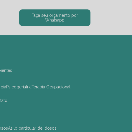
Faça seu orçamento por
Whatsapp
bientes
ogia
Psicogeriatria
Terapia Ocupacional
ntato
dosos
asilo particular de idosos