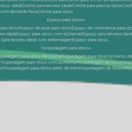
idoso diária
creche para terceira idade
creche para pessoa idosa
cre
 com atividade física
creche para idoso
espaço para idosos
 para idoso
espaço de lazer para idoso
espaço de convivência para id
eira idade
espaço para idoso com alzheimer
espaço para terceira idad
o para terceira idade com enfermagem
espaço para idoso
hospedagem para idosos
ospedagem para idoso Pampulha
hospedagem para idoso próximo d
hospedagem para idoso com alzheimer
hospedagem de idoso
hos
os
hospedagem para idoso perto de mim
hospedagem de idosos
h
hotel para idosos
 idoso Pampulha
hotel para idoso próximo
hotel para idoso com debili
a para terceira idade
hotel para terceira idade
hotel para idoso
instituições de longa permanência para idosos
Região Centro Sul
instituição de longa permanência para idosos Pamp
i asilo
instituição longa permanência para idosos
instituições de longa