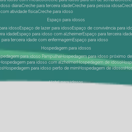
idoso diária
creche para terceira idade
creche para pessoa idosa
cre
 com atividade física
creche para idoso
espaço para idosos
 para idoso
espaço de lazer para idoso
espaço de convivência para id
eira idade
espaço para idoso com alzheimer
espaço para terceira idad
o para terceira idade com enfermagem
espaço para idoso
hospedagem para idosos
ospedagem para idoso Pampulha
hospedagem para idoso próximo d
hospedagem para idoso com alzheimer
hospedagem de idoso
hos
os
hospedagem para idoso perto de mim
hospedagem de idosos
h
hotel para idosos
 idoso Pampulha
hotel para idoso próximo
hotel para idoso com debili
a para terceira idade
hotel para terceira idade
hotel para idoso
instituições de longa permanência para idosos
Região Centro Sul
instituição de longa permanência para idosos Pamp
i asilo
instituição longa permanência para idosos
instituições de longa