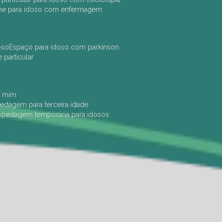
che para idoso com enfermagem
oso
espaço para idoso com parkinson
e particular
e mim
pedagem para terceira idade
ospedagem temporária para idosos
dade física
hotel de idosos
ulha
ilpi para idosos
instituição de idosos
 permanência de idosos