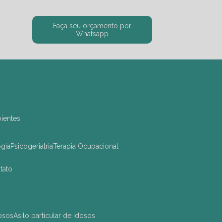
Faça seu orçamento por
Whatsapp
bientes
ogia
Psicogeriatria
Terapia Ocupacional
ntato
dosos
asilo particular de idosos