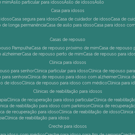
de mim
asilo particular para idosos
asilo de idosos
asilo
casa para idosos
 idoso
casa segura para idoso
casa de cuidador de idoso
casa de cu
so de longa permanência
casa de asilo para idoso
casa para idoso co
casas de repouso
epouso Pampulha
casa de repouso próximo de mim
casa de repouso p
o alzheimer
casa de repouso perto de mim
casa de repouso para ido
clínica para idosos
epouso para senhor
clínica particular para idoso
clínica de repouso p
so para senhora
clínica de repouso para idoso com alzheimer
clínica
uso de idoso
clínica de repouso para idoso com médico
clínica para 
clínicas de reabilitação para idosos
apia
clínica de recuperação para idoso particular
clínica de reabilita
clínica de reabilitação para idoso com parkinson
clínica de recuperaç
ínica de recuperação para idoso
clínica de reabilitação de idoso
clínic
pia
clínica de reabilitação para idoso
creche para idosos
r para idoso com médico
creche para idoso para fim de semana
creche