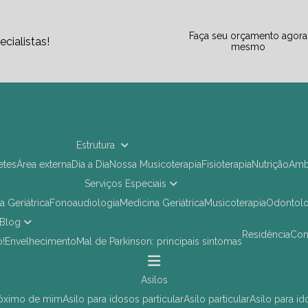
Faça seu orçamento agora
cialistas!
mesmo
Estrutura
letes
Área externa
Dia a Dia
Nossa Musicoterapia
Fisioterapia
Nutrição
Am
Serviços Especiais
ia Geriátrica
Fonoaudiologia
Medicina Geriátrica
Musicoterapia
Odontol
Blog
Residência
Co
o!
Envelhecimento
Mal de Parkinson: principais sintomas
asilos
próximo de mim
asilo para idosos particular
asilo particular
asilo para i