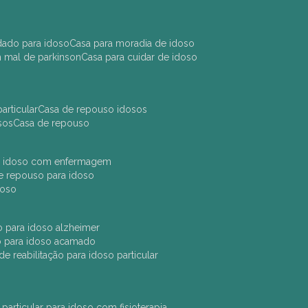
idado para idoso
casa para moradia de idoso
m mal de parkinson
casa para cuidar de idoso
articular
casa de repouso idosos
sos
casa de repouso
ara idoso com enfermagem
 de repouso para idoso
idoso
ção para idoso alzheimer
ão para idoso acamado
a de reabilitação para idoso particular
 particular para idoso com fisioterapia