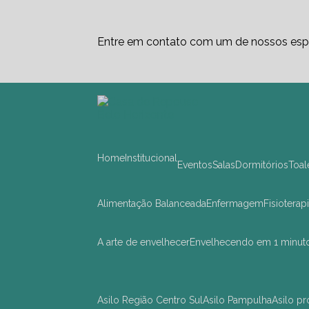
Entre em contato com um de nossos espe
Home
Institucional
Eventos
Salas
Dormitórios
Toa
Alimentação Balanceada
Enfermagem
Fisioterap
A arte de envelhecer
Envelhecendo em 1 minut
asilo Região Centro Sul
asilo Pampulha
asilo 