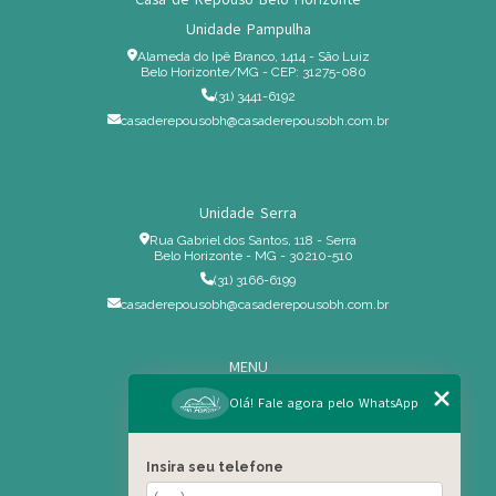
Unidade Pampulha
Alameda do Ipê Branco, 1414 - São Luiz
Belo Horizonte/MG - CEP: 31275-080
(31) 3441-6192
casaderepousobh@casaderepousobh.com.br
Unidade Serra
Rua Gabriel dos Santos, 118 - Serra
Belo Horizonte - MG - 30210-510
(31) 3166-6199
casaderepousobh@casaderepousobh.com.br
MENU
Home
Olá! Fale agora pelo WhatsApp
Institucional
Estrutura
Insira seu telefone
Serviços Especiais