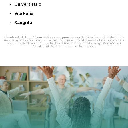
Universitário
Vila Paris
Xangrila
O conteúdo do texto "
Casa de Repouso para Idosos Contato Sarandi
" é de direito
reservado. Sua reprodução, parcial ou total, mesmo citando nossos links, é proibida sem
a autorização do autor. Crime de violação de direito autoral – artigo 184 do Código
Penal –
Lei 9610/98 - Lei de direitos autorais
.